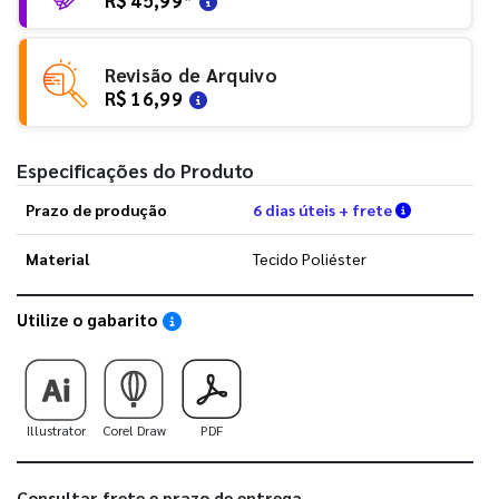
Revisão de Arquivo
R$ 16,99
Especificações do Produto
Verifique a
Prazo de produção
6 dias úteis + frete
Material
Tecido Poliéster
Utilize o gabarito
Saiba como utilizar os nossos gabaritos
Illustrator
Corel Draw
PDF
Consultar frete e prazo de entrega