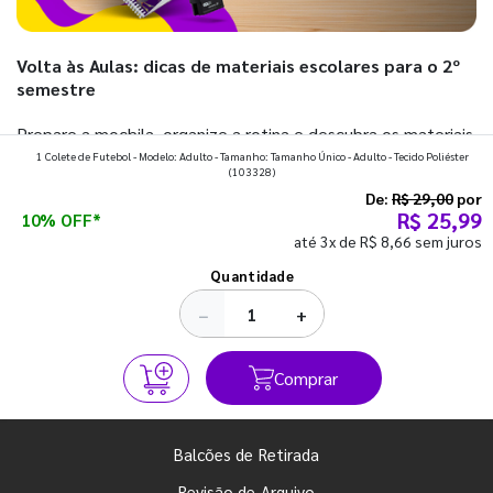
Volta às Aulas: dicas de materiais escolares para o 2º
semestre
Prepare a mochila, organize a rotina e descubra os materiais
1 Colete de Futebol - Modelo: Adulto - Tamanho: Tamanho Único - Adulto - Tecido Poliéster
que fazem toda diferença para começar o segundo
(103328)
semestre com o pé direito. Confira!
De:
R$ 29,00
por
R$ 25,99
10% OFF*
até 3x de R$ 8,66 sem juros
Ver todos os posts
Quantidade
−
+
Comprar
Balcões de Retirada
Revisão de Arquivo