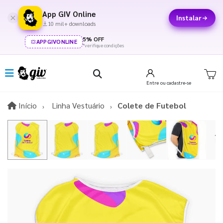
App GIV Online
Instalar
10 mil+ downloads
5% OFF
APPGIVONLINE
*verifique condições
Entre
ou cadastre-se
Início
Início
Linha Vestuário
Colete de Futebol