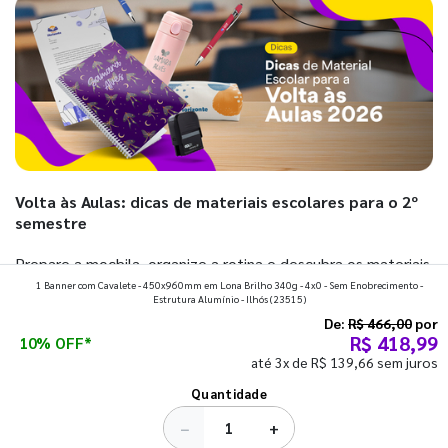
Volta às Aulas: dicas de materiais escolares para o 2º
semestre
Prepare a mochila, organize a rotina e descubra os materiais
1 Banner com Cavalete - 450x960mm em Lona Brilho 340g - 4x0 - Sem Enobrecimento -
que fazem toda diferença para começar o segundo
Estrutura Alumínio - Ilhós
(23515)
semestre com o pé direito. Confira!
De:
R$ 466,00
por
R$ 418,99
10% OFF*
até 3x de R$ 139,66 sem juros
Ver todos os posts
Quantidade
−
+