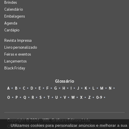
Brindes
Calendário
Embalagens
Agenda
Cardápio
Revista Impressa
Livro personalizado
Feiras e eventos
Lançamentos
Black Friday
Glossário
A
B
C
D
E
F
G
H
I
J
K
L
M
N
O
P
Q
R
S
T
U
V
W
X
Z
0-9
Copyright © 2026 - WBL Gráfica e Editora Ltda.
Utilizamos cookies para personalizar anúncios e melhorar a sua
CNPJ 08.142.850/0001-36 - Rua Prefeito Takume Koike, 499 -