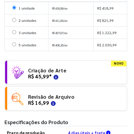
Selecionar 1 unidade
1 unidade
R$ 418,99
R$ 418,99/un
Selecionar 2 unidades
2 unidades
R$ 821,99
R$ 411,00/un
Selecionar 3 unidades
3 unidades
R$ 1.222,99
R$ 407,67/un
Selecionar 5 unidades
5 unidades
R$ 2.030,99
R$ 406,20/un
NOVO
Criação de Arte
R$ 45,99
*
Revisão de Arquivo
R$ 16,99
Especificações do Produto
Verifique a
Prazo de produção
4 dias úteis + frete