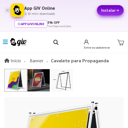
App GIV Online
Instalar
10 mil+ downloads
5% OFF
APPGIVONLINE
*verifique condições
Entre
ou cadastre-se
Início
Início
Banner
Cavalete para Propaganda