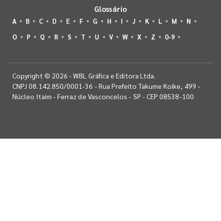
Glossário
A
B
C
D
E
F
G
H
I
J
K
L
M
N
O
P
Q
R
S
T
U
V
W
X
Z
0-9
Copyright © 2026 - WBL Gráfica e Editora Ltda.
CNPJ 08.142.850/0001-36 - Rua Prefeito Takume Koike, 499 -
Núcleo Itaim - Ferraz de Vasconcelos - SP - CEP 08538-100