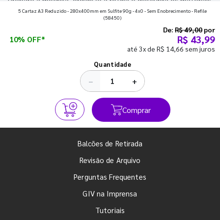
Prepare a mochila, organize a rotina e descubra os materiais
5 Cartaz A3 Reduzido - 280x400mm em Sulfite 90g - 4x0 - Sem Enobrecimento - Refile
que fazem toda diferença para começar o segundo
(58450)
semestre com o pé direito. Confira!
De:
R$ 49,00
por
R$ 43,99
10% OFF*
até 3x de R$ 14,66 sem juros
Ver todos os posts
Quantidade
−
+
Comprar
Balcões de Retirada
Revisão de Arquivo
Perguntas Frequentes
GIV na Imprensa
Tutoriais