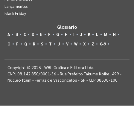
Lançamentos
Black Friday
Glossário
A
B
C
D
E
F
G
H
I
J
K
L
M
N
O
P
Q
R
S
T
U
V
W
X
Z
0-9
Copyright © 2026 - WBL Gráfica e Editora Ltda.
CNPJ 08.142.850/0001-36 - Rua Prefeito Takume Koike, 499 -
Núcleo Itaim - Ferraz de Vasconcelos - SP - CEP 08538-100