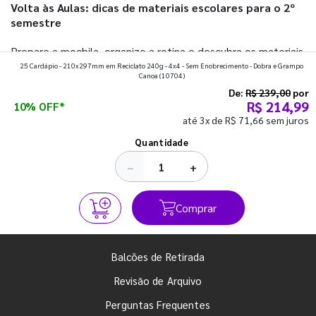
Volta às Aulas: dicas de materiais escolares para o 2º
semestre
Prepare a mochila, organize a rotina e descubra os materiais
25 Cardápio - 210x297mm em Reciclato 240g - 4x4 - Sem Enobrecimento - Dobra e Grampo
que fazem toda diferença para começar o segundo
Canoa
(10704)
semestre com o pé direito. Confira!
De:
R$ 239,00
por
R$ 214,99
10% OFF*
até 3x de R$ 71,66 sem juros
Ver todos os posts
Quantidade
−
+
Comprar
Balcões de Retirada
Revisão de Arquivo
Perguntas Frequentes