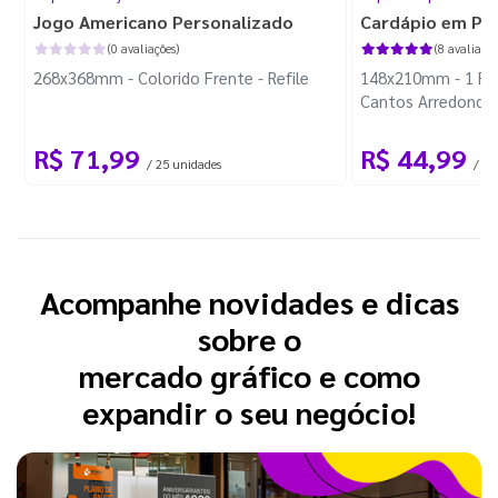
Jogo Americano Personalizado
Cardápio em Plá
(0 avaliações)
(8 avaliaçõe
268x368mm - Colorido Frente - Refile
148x210mm - 1 Fol
Cantos Arredonda
R$ 71,99
R$ 44,99
/ 25 unidades
/ 1 
Acompanhe novidades e dicas
sobre o
mercado gráfico e como
expandir o seu negócio!