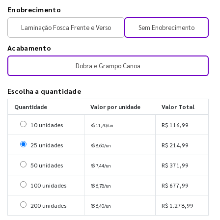
Enobrecimento
Laminação Fosca Frente e Verso
Sem Enobrecimento
Acabamento
Dobra e Grampo Canoa
Escolha a quantidade
Quantidade
Valor por unidade
Valor Total
Selecionar 10 unidades
10 unidades
R$ 116,99
R$ 11,70/un
Selecionar 25 unidades
25 unidades
R$ 214,99
R$ 8,60/un
Selecionar 50 unidades
50 unidades
R$ 371,99
R$ 7,44/un
Selecionar 100 unidades
100 unidades
R$ 677,99
R$ 6,78/un
Selecionar 200 unidades
200 unidades
R$ 1.278,99
R$ 6,40/un