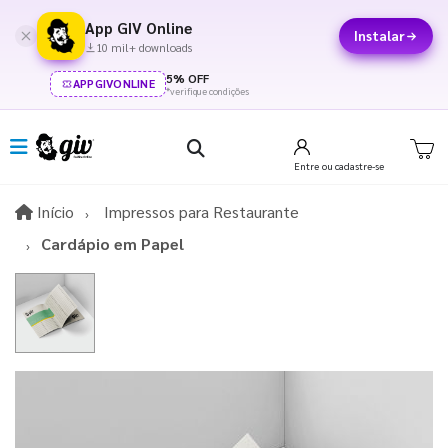
App GIV Online
Instalar
10 mil+ downloads
5% OFF
APPGIVONLINE
*verifique condições
Entre
ou cadastre-se
Início
Início
Impressos para Restaurante
Cardápio em Papel