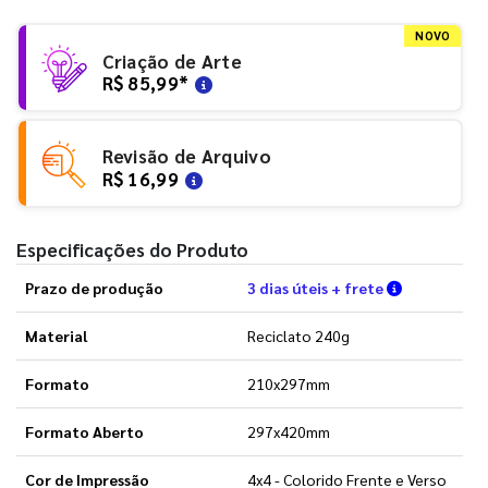
NOVO
Criação de Arte
R$ 85,99
*
Revisão de Arquivo
R$ 16,99
Especificações do Produto
Verifique a
Prazo de produção
3 dias úteis + frete
Material
Reciclato 240g
Formato
210x297mm
Formato Aberto
297x420mm
Cor de Impressão
4x4 - Colorido Frente e Verso