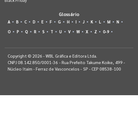
Black Friday
Glossário
A
B
C
D
E
F
G
H
I
J
K
L
M
N
O
P
Q
R
S
T
U
V
W
X
Z
0-9
Copyright © 2026 - WBL Gráfica e Editora Ltda.
CNPJ 08.142.850/0001-36 - Rua Prefeito Takume Koike, 499 -
Núcleo Itaim - Ferraz de Vasconcelos - SP - CEP 08538-100