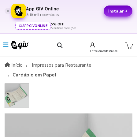
App GIV Online
Instalar
10 mil+ downloads
5% OFF
APPGIVONLINE
*verifique condições
Entre
ou cadastre-se
Início
Início
Impressos para Restaurante
Cardápio em Papel