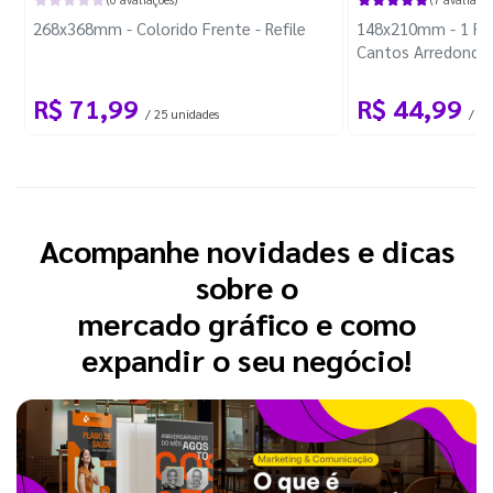
268x368mm - Colorido Frente - Refile
148x210mm - 1 Fol
Cantos Arredonda
R$ 71,99
R$ 44,99
/ 25 unidades
/ 1 
Acompanhe novidades e dicas
sobre o
mercado gráfico e como
expandir o seu negócio!