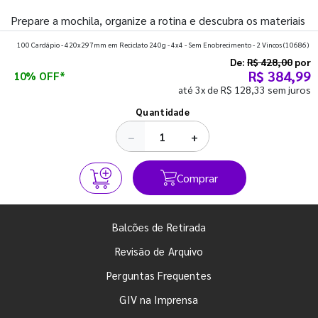
Prepare a mochila, organize a rotina e descubra os materiais
que fazem toda diferença para começar o segundo
100 Cardápio - 420x297mm em Reciclato 240g - 4x4 - Sem Enobrecimento - 2 Vincos
(10686)
semestre com o pé direito. Confira!
De:
R$ 428,00
por
R$ 384,99
10% OFF*
até 3x de R$ 128,33 sem juros
Ver todos os posts
Quantidade
−
+
Comprar
Balcões de Retirada
Revisão de Arquivo
Perguntas Frequentes
GIV na Imprensa