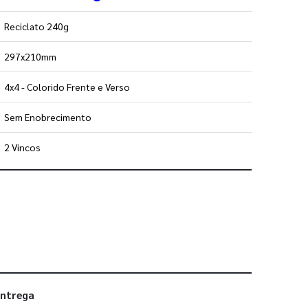
Reciclato 240g
297x210mm
4x4 - Colorido Frente e Verso
Sem Enobrecimento
2 Vincos
 utilizar os nossos gabaritos
entrega