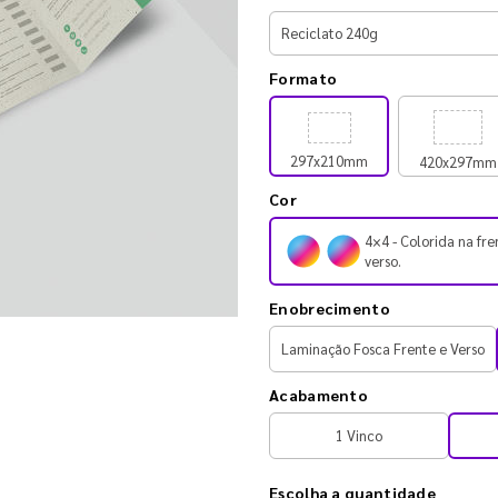
Formato
297x210mm
420x297mm
Cor
4×4 - Colorida na fre
verso.
Enobrecimento
Laminação Fosca Frente e Verso
Acabamento
1 Vinco
Escolha a quantidade