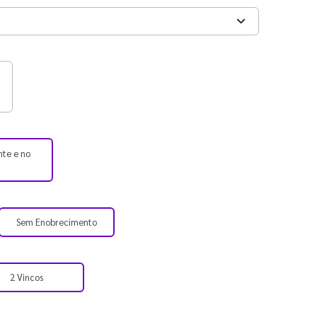
nte e no
Sem Enobrecimento
2 Vincos