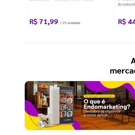
Arredond
R$ 71,99
R$ 4
/ 25 unidades
A
mercad