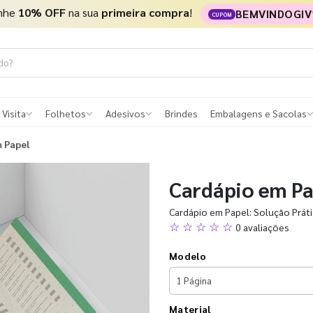
nhe
10% OFF
na sua
primeira compra
!
BEMVINDOGIV
CUPOM
 Visita
Folhetos
Adesivos
Brindes
Embalagens e Sacolas
 Papel
Cardápio em Pa
Cardápio em Papel: Solução Prát
☆ ☆ ☆ ☆ ☆
0 avaliações
Modelo
Material