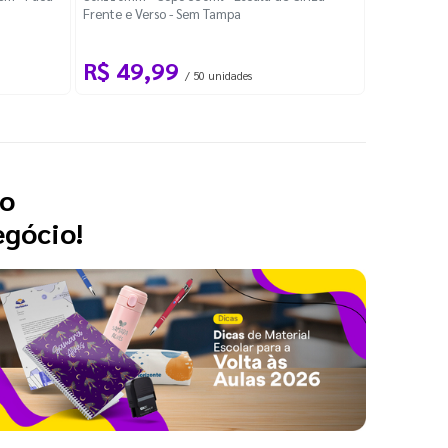
Frente e Verso - Sem Tampa
100 folhas 
R$ 49,99
R$ 66
/ 50 unidades
 o
egócio!