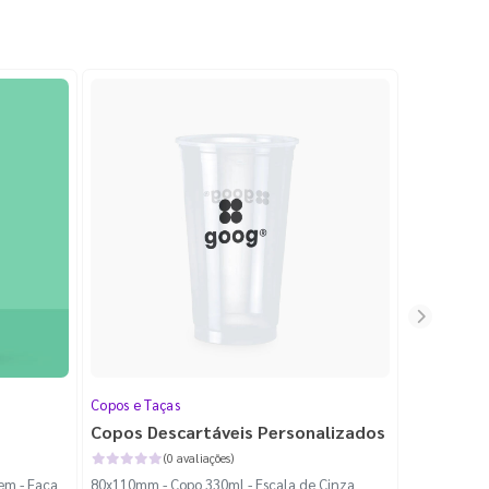
Copos e Taças
Comandas
Copos Descartáveis Personalizados
Bloco de
(0 avaliações)
em - Faca
80x110mm - Copo 330ml - Escala de Cinza
100x210mm -