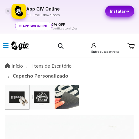
App GIV Online
Instalar
10 mil+ downloads
5% OFF
APPGIVONLINE
*verifique condições
Entre
ou cadastre-se
Início
Início
Itens de Escritório
Capacho Personalizado