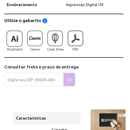
Enobrecimento
Impressão Digital UV
Utilize o gabarito
Saiba como utilizar os nossos gabaritos
Illustrator
Canva
Corel Draw
PDF
Consultar frete e prazo de entrega
OK
Características
Capacho