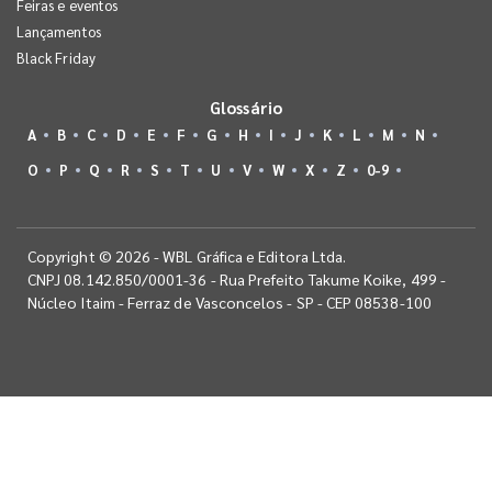
Feiras e eventos
Lançamentos
Black Friday
Glossário
A
B
C
D
E
F
G
H
I
J
K
L
M
N
O
P
Q
R
S
T
U
V
W
X
Z
0-9
Copyright © 2026 - WBL Gráfica e Editora Ltda.
CNPJ 08.142.850/0001-36 - Rua Prefeito Takume Koike, 499 -
Núcleo Itaim - Ferraz de Vasconcelos - SP - CEP 08538-100