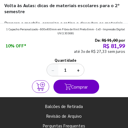
Volta às Aulas: dicas de materiais escolares para o 2º
semestre
Prepare a mochila, organize a rotina e descubra os materiais
1 Capacho Personalizado - 600x400mm em Fibra de Vinil Preto 6mm - 1x0 - Impressão Digital
que fazem toda diferença para começar o segundo
UV
(130368)
semestre com o pé direito. Confira!
De:
R$ 91,00
por
R$ 81,99
10% OFF*
até 3x de R$ 27,33 sem juros
Ver todos os posts
Quantidade
−
+
Comprar
Balcões de Retirada
Revisão de Arquivo
Perguntas Frequentes