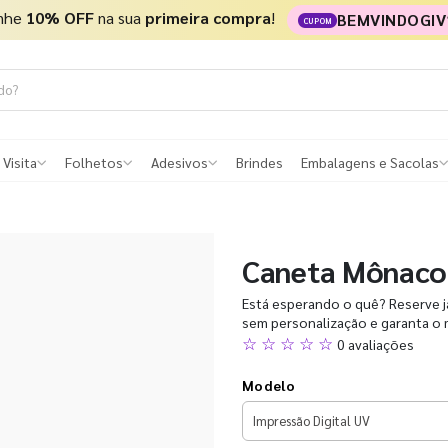
nhe
10% OFF
na sua
primeira compra
!
BEMVINDOGIV
CUPOM
 Visita
Folhetos
Adesivos
Brindes
Embalagens e Sacolas
Caneta Mônaco
Está esperando o quê? Reserve 
sem personalização e garanta o 
☆ ☆ ☆ ☆ ☆
0 avaliações
Modelo