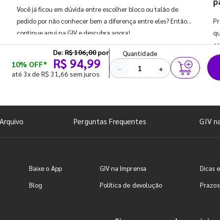
p
Você já ficou em dúvida entre escolher bloco ou talão de
pedido por não conhecer bem a diferença entre eles? Então,
Pr
continue aqui na GIV e descubra agora!
qu
co
De:
R$ 106,00
por
Quantidade
R$ 94,99
10% OFF*
−
+
até 3x de R$ 31,66 sem juros
Arquivo
Perguntas Frequentes
GIV n
Baixe o App
GIV na Imprensa
Dicas e
Blog
Política de devolução
Prazos