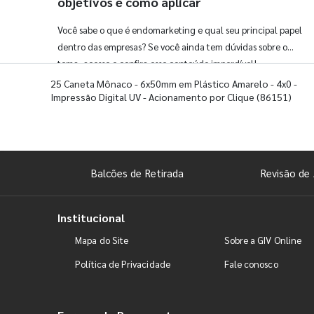
objetivos e como aplicar
Você sabe o que é endomarketing e qual seu principal papel
dentro das empresas? Se você ainda tem dúvidas sobre o
tema, acesse e confira esse conteúdo imperdível!
25 Caneta Mônaco - 6x50mm em Plástico Amarelo - 4x0 -
Impressão Digital UV - Acionamento por Clique
(86151)
Balcões de Retirada
Revisão de 
Institucional
Mapa do Site
Sobre a GIV Online
Política de Privacidade
Fale conosco