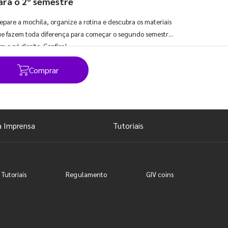
ara o 2º semestre
epare a mochila, organize a rotina e descubra os materiais
e fazem toda diferença para começar o segundo semestre
m o pé direito. Confira!
Comprar
Ver todos os posts
a Imprensa
Tutoriais
 Tutoriais
Regulamento
GIV coins