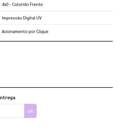
4x0 - Colorido Frente
Impressão Digital UV
Acionamento por Clique
 utilizar os nossos gabaritos
entrega
OK