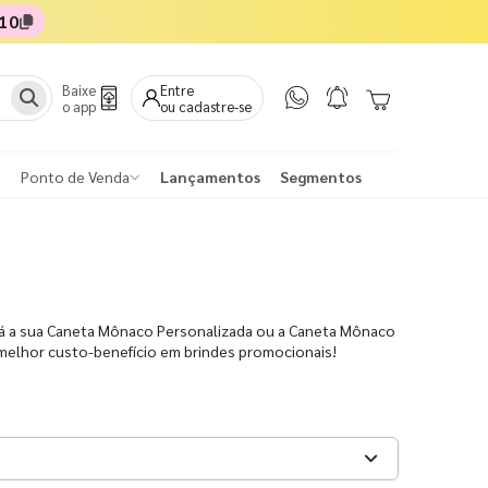
10
Baixe
Entre
o app
ou cadastre-se
Ponto de Venda
Lançamentos
Segmentos
já a sua Caneta Mônaco Personalizada ou a Caneta Mônaco
melhor custo-benefício em brindes promocionais!