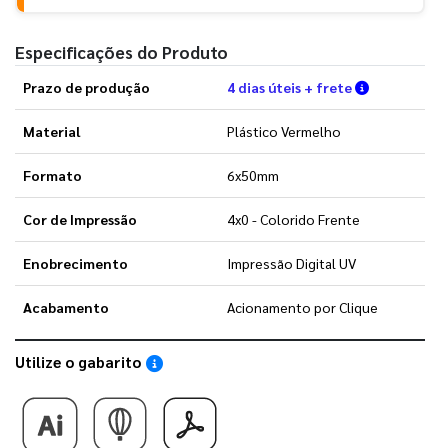
Especificações do Produto
Verifique a
Prazo de produção
4 dias úteis + frete
Material
Plástico Vermelho
Formato
6x50mm
Cor de Impressão
4x0 - Colorido Frente
Enobrecimento
Impressão Digital UV
Acabamento
Acionamento por Clique
Utilize o gabarito
Saiba como utilizar os nossos gabaritos