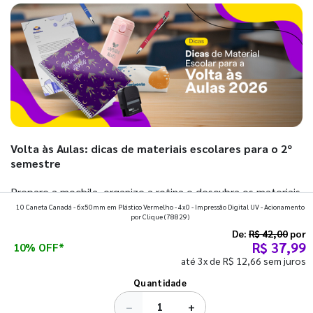
Volta às Aulas: dicas de materiais escolares para o 2º
semestre
Prepare a mochila, organize a rotina e descubra os materiais
10 Caneta Canadá - 6x50mm em Plástico Vermelho - 4x0 - Impressão Digital UV - Acionamento
que fazem toda diferença para começar o segundo
por Clique
(78829)
semestre com o pé direito. Confira!
De:
R$ 42,00
por
R$ 37,99
10% OFF*
até 3x de R$ 12,66 sem juros
Ver todos os posts
Quantidade
−
+