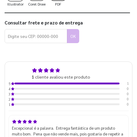
Illustrator
Corel Draw
PDF
Consultar frete e prazo de entrega
OK
5,0
1
cliente avaliou este produto
de 5
1
5
0
4
0
3
0
2
0
1
Excepcional é a palavra. Entrega fantástica de um produto
muito bom. Pena que não vende mais, pois gostaria de repetir a