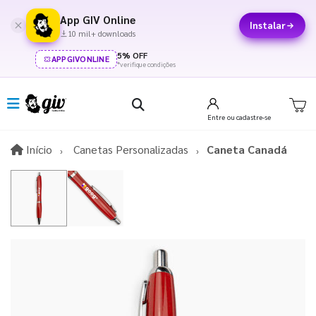
App GIV Online
Instalar
10 mil+ downloads
5% OFF
APPGIVONLINE
*verifique condições
Entre
ou cadastre-se
Início
Início
Canetas Personalizadas
Caneta Canadá