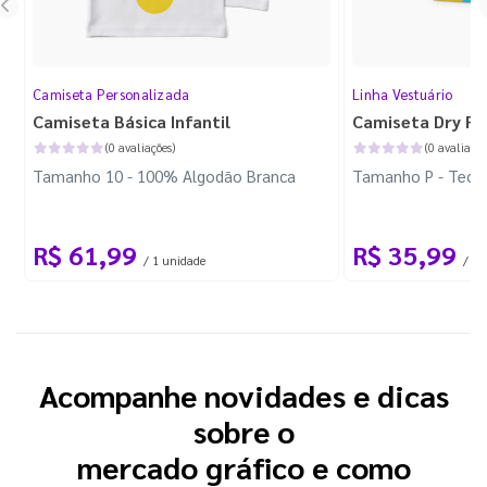
Camiseta Personalizada
Linha Vestuário
Camiseta Básica Infantil
Camiseta Dry Fit
(0 avaliações)
(0 avaliaçõe
Tamanho 10 - 100% Algodão Branca
Tamanho P - Tecid
R$ 61,99
R$ 35,99
/ 1 unidade
/ 1 
Acompanhe novidades e dicas
sobre o
mercado gráfico e como