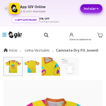
App GIV Online
Instalar
10 mil+ downloads
5% OFF
APPGIVONLINE
*verifique condições
Entre
ou cadastre-se
Início
Início
Linha Vestuário
Camiseta Dry Fit Juvenil