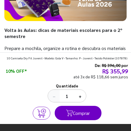
Volta às Aulas: dicas de materiais escolares para o 2º
semestre
Prepare a mochila, organize a rotina e descubra os materiais
que fazem toda diferença para começar o segundo
10 Camiseta Dry Fit Juvenil - Modelo: Gola V - Tamanho: P - Juvenil - Tecido Poliéster
(107878)
semestre com o pé direito. Confira!
De:
R$ 396,00
por
R$ 355,99
10% OFF*
até 3x de R$ 118,66 sem juros
Ver todos os posts
Quantidade
−
+
Comprar