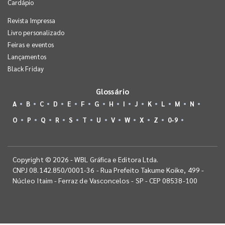
Cardápio
Revista Impressa
Livro personalizado
Feiras e eventos
Lançamentos
Black Friday
Glossário
A
B
C
D
E
F
G
H
I
J
K
L
M
N
O
P
Q
R
S
T
U
V
W
X
Z
0-9
Copyright © 2026 - WBL Gráfica e Editora Ltda.
CNPJ 08.142.850/0001-36 - Rua Prefeito Takume Koike, 499 -
Núcleo Itaim - Ferraz de Vasconcelos - SP - CEP 08538-100