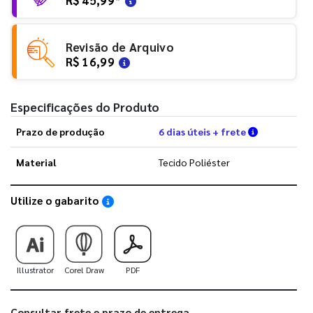
Revisão de Arquivo
R$ 16,99
Especificações do Produto
Verifique a
Prazo de produção
6 dias úteis + frete
Material
Tecido Poliéster
Utilize o gabarito
Saiba como utilizar os nossos gabaritos
Illustrator
Corel Draw
PDF
Consultar frete e prazo de entrega