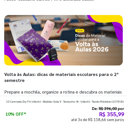
Então, continue aqui na GIV e descubra agora!
Volta às Aulas: dicas de materiais escolares para o 2º
semestre
Prepare a mochila, organize a rotina e descubra os materiais
que fazem toda diferença para começar o segundo
10 Camiseta Dry Fit Infantil - Modelo: Gola V - Tamanho: M - Infantil - Tecido Poliéster
(107918)
semestre com o pé direito. Confira!
De:
R$ 396,00
por
R$ 355,99
10% OFF*
até 3x de R$ 118,66 sem juros
Ver todos os posts