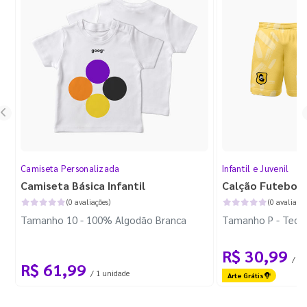
Camiseta Personalizada
Infantil e Juvenil
Camiseta Básica Infantil
Calção Futebol I
(0 avaliações)
(0 avaliaçõe
Tamanho 10 - 100% Algodão Branca
Tamanho P - Tecid
R$ 30,99
/ 1 
R$ 61,99
/ 1 unidade
Arte Grátis