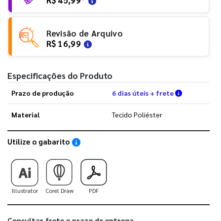
Revisão de Arquivo
R$ 16,99
Especificações do Produto
Verifique a
Prazo de produção
6 dias úteis + frete
Material
Tecido Poliéster
Utilize o gabarito
Saiba como utilizar os nossos gabaritos
Illustrator
Corel Draw
PDF
Consultar frete e prazo de entrega