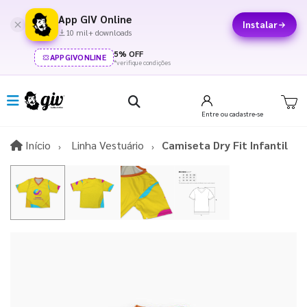
App GIV Online
Instalar
10 mil+ downloads
5% OFF
APPGIVONLINE
*verifique condições
Entre
ou cadastre-se
Início
Início
Linha Vestuário
Camiseta Dry Fit Infantil