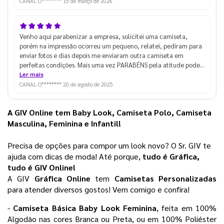
CANAL O********
15 de março de 2026
Venho aqui parabenizar a empresa, solicitei uma camiseta,
porém na impressão ocorreu um pequeno, relatei, pediram para
enviar fotos e dias depois me enviaram outra camiseta em
perfeitas condições. Mais uma vez PARABÉNS pela atitude pode
ter certeza que não ganhou um novo cliente mais sim um
Ler mais
parceiro que terá o prazer de indicar para várias empresas já que
CANAL O********
20 de agosto de 2025
sou contador e atendo mais de 600 empresas em todo o Estado
de São Paulo. Abraços
A GIV Online tem Baby Look, Camiseta Polo, Camiseta 
Masculina, Feminina e Infantil!
Precisa de opções para compor um look novo? O Sr. GIV te 
ajuda com dicas de moda! Até porque,
 tudo é Gráfica, 
tudo é GIV Online! 
A GIV 
Gráfica Online 
tem 
Camisetas Personalizadas
para atender diversos gostos! Vem comigo e confira!
- 
Camiseta Básica Baby Look Feminina
, feita em 100% 
Algodão nas cores Branca ou Preta, ou em 100% Poliéster 