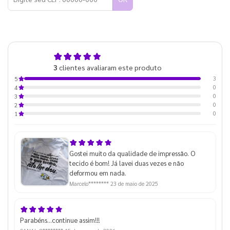
5,0
3
clientes avaliaram este produto
de 5
3
5
0
4
0
3
0
2
0
1
Gostei muito da qualidade de impressão. O
tecido é bom! Já lavei duas vezes e não
deformou em nada.
Marcelo********
23 de maio de 2025
Parabéns...continue assim!!!