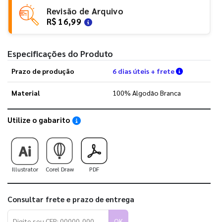
Revisão de Arquivo
R$ 16,99
Especificações do Produto
Verifique a
Prazo de produção
6 dias úteis + frete
Material
100% Algodão Branca
Utilize o gabarito
Saiba como utilizar os nossos gabaritos
Illustrator
Corel Draw
PDF
Consultar frete e prazo de entrega
OK