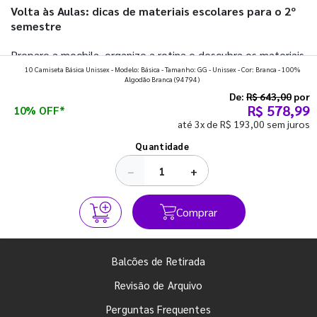
Volta às Aulas: dicas de materiais escolares para o 2º
semestre
Prepare a mochila, organize a rotina e descubra os materiais
10 Camiseta Básica Unissex - Modelo: Básica - Tamanho: GG - Unissex - Cor: Branca - 100%
que fazem toda diferença para começar o segundo
Algodão Branca
(94794)
semestre com o pé direito. Confira!
De:
R$ 643,00
por
R$ 578,99
10% OFF*
até 3x de R$ 193,00 sem juros
Ver todos os posts
Quantidade
−
+
Comprar
Balcões de Retirada
Revisão de Arquivo
Perguntas Frequentes