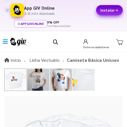
App GIV Online
Instalar
10 mil+ downloads
5% OFF
APPGIVONLINE
*verifique condições
Entre
ou cadastre-se
Início
Início
Linha Vestuário
Camiseta Básica Unissex