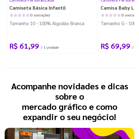
Camiseta Básica Infantil
Camisa Baby Lo
(0 avaliações)
(0 avaliaçõe
Tamanho 10 - 100% Algodão Branca
Tamanho G - 100%
R$ 61,99
R$ 69,99
/ 1 unidade
/ 1 
Acompanhe novidades e dicas
sobre o
mercado gráfico e como
expandir o seu negócio!