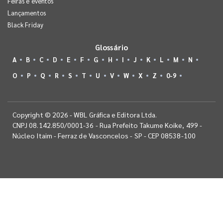
Feiras e eventos
Lançamentos
Black Friday
Glossário
A
B
C
D
E
F
G
H
I
J
K
L
M
N
O
P
Q
R
S
T
U
V
W
X
Z
0-9
Copyright © 2026 - WBL Gráfica e Editora Ltda.
CNPJ 08.142.850/0001-36 - Rua Prefeito Takume Koike, 499 -
Núcleo Itaim - Ferraz de Vasconcelos - SP - CEP 08538-100