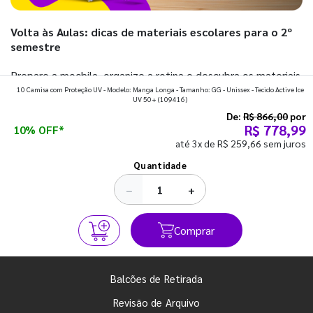
Volta às Aulas: dicas de materiais escolares para o 2º
semestre
Prepare a mochila, organize a rotina e descubra os materiais
10 Camisa com Proteção UV - Modelo: Manga Longa - Tamanho: GG - Unissex - Tecido Active Ice
que fazem toda diferença para começar o segundo
UV 50+
(109416)
semestre com o pé direito. Confira!
De:
R$ 866,00
por
R$ 778,99
10% OFF*
até 3x de R$ 259,66 sem juros
Ver todos os posts
Quantidade
−
+
Comprar
Balcões de Retirada
Revisão de Arquivo