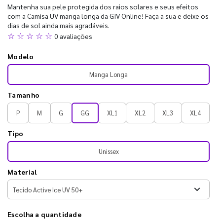
Mantenha sua pele protegida dos raios solares e seus efeitos
com a Camisa UV manga longa da GIV Online! Faça a sua e deixe os
dias de sol ainda mais agradáveis.
☆ ☆ ☆ ☆ ☆
0 avaliações
Modelo
Manga Longa
Tamanho
P
M
G
GG
XL1
XL2
XL3
XL4
Tipo
Unissex
Material
Escolha a quantidade