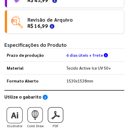
Revisão de Arquivo
R$ 16,99
Especificações do Produto
Verifique a
Prazo de produção
6 dias úteis + frete
Material
Tecido Active Ice UV 50+
Formato Aberto
1530x1538mm
Utilize o gabarito
Saiba como utilizar os nossos gabaritos
Illustrator
Corel Draw
PDF