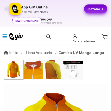
App GIV Online
Instalar
10 mil+ downloads
5% OFF
APPGIVONLINE
*verifique condições
Entre
ou cadastre-se
Início
Início
Linha Vestuário
Camisa UV Manga Longa