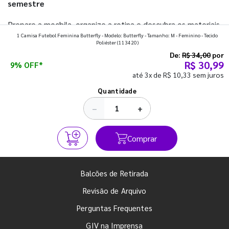
semestre
Prepare a mochila, organize a rotina e descubra os materiais
1 Camisa Futebol Feminina Butterfly - Modelo: Butterfly - Tamanho: M - Feminino - Tecido
que fazem toda diferença para começar o segundo
Poliéster
(113420)
semestre com o pé direito. Confira!
De:
R$ 34,00
por
R$ 30,99
9% OFF*
até 3x de R$ 10,33 sem juros
Ver todos os posts
Quantidade
−
+
Comprar
Balcões de Retirada
Revisão de Arquivo
Perguntas Frequentes
GIV na Imprensa