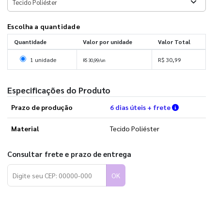
Escolha a quantidade
Quantidade
Valor por unidade
Valor Total
Selecionar 1 unidade
1 unidade
R$ 30,99
R$ 30,99/un
Especificações do Produto
Verifique a
Prazo de produção
6 dias úteis + frete
Material
Tecido Poliéster
Consultar frete e prazo de entrega
OK