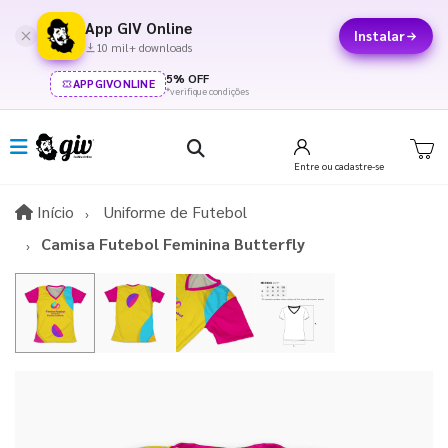
App GIV Online
Instalar
10 mil+ downloads
5% OFF
APPGIVONLINE
*verifique condições
Entre
ou cadastre-se
Início
Início
Uniforme de Futebol
Camisa Futebol Feminina Butterfly