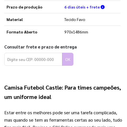
Verifique a
Prazo de produção
6 dias úteis + frete
Material
Tecido Favo
Formato Aberto
970x1486mm
Consultar frete e prazo de entrega
OK
Camisa Futebol Castle:
Para times campeões,
um uniforme ideal
Estar entre os melhores pode ser uma tarefa complicada, 
mas quando se tem as ferramentas certas ao seu lado, tudo 