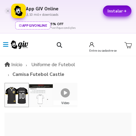
App GIV Online
Instalar
10 mil+ downloads
5% OFF
APPGIVONLINE
*verifique condições
Entre
ou cadastre-se
Início
Início
Uniforme de Futebol
Camisa Futebol Castle
Vídeo