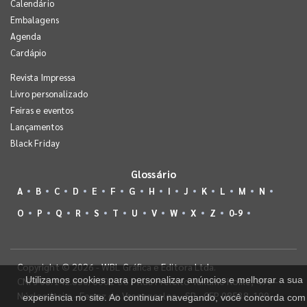
Calendário
Embalagens
Agenda
Cardápio
Revista Impressa
Livro personalizado
Feiras e eventos
Lançamentos
Black Friday
Glossário
A
B
C
D
E
F
G
H
I
J
K
L
M
N
O
P
Q
R
S
T
U
V
W
X
Z
0-9
Copyright © 2026 - WBL Gráfica e Editora Ltda.
Utilizamos cookies para personalizar anúncios e melhorar a sua
CNPJ 08.142.850/0001-36 - Rua Prefeito Takume Koike, 499 -
Núcleo Itaim - Ferraz de Vasconcelos - SP - CEP 08538-100
experiência no site. Ao continuar navegando, você concorda com