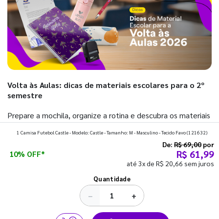
Volta às Aulas: dicas de materiais escolares para o 2º
semestre
Prepare a mochila, organize a rotina e descubra os materiais
que fazem toda diferença para começar o segundo
1 Camisa Futebol Castle - Modelo: Castle - Tamanho: M - Masculino - Tecido Favo
(121632)
semestre com o pé direito. Confira!
De:
R$ 69,00
por
R$ 61,99
10% OFF*
até 3x de R$ 20,66 sem juros
Ver todos os posts
Quantidade
−
+