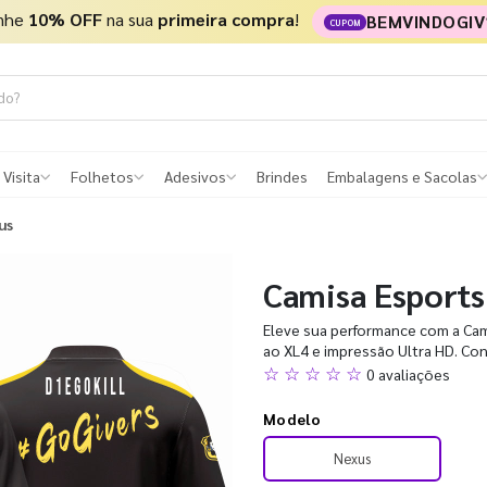
nhe
10% OFF
na sua
primeira compra
!
BEMVINDOGIV
CUPOM
 Visita
Folhetos
Adesivos
Brindes
Embalagens e Sacolas
us
Camisa Esports
Eleve sua performance com a Ca
ao XL4 e impressão Ultra HD. Con
☆ ☆ ☆ ☆ ☆
0 avaliações
Modelo
Nexus