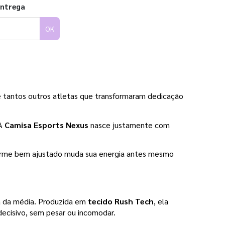
entrega
OK
 tantos outros atletas que transformaram dedicação 
A 
Camisa Esports Nexus
 nasce justamente com 
iforme bem ajustado muda sua energia antes mesmo 
a da média. Produzida em 
tecido Rush Tech
, ela 
ecisivo, sem pesar ou incomodar.