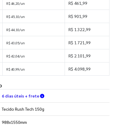
R$ 461,99
R$ 46,20/un
R$ 901,99
R$ 45,10/un
R$ 1.322,99
R$ 44,10/un
R$ 1.721,99
R$ 43,05/un
R$ 2.101,99
R$ 42,04/un
R$ 4.098,99
R$ 40,99/un
o
Verifique as condições de entrega
6 dias úteis + frete
Tecido Rush Tech 150g
988x1550mm