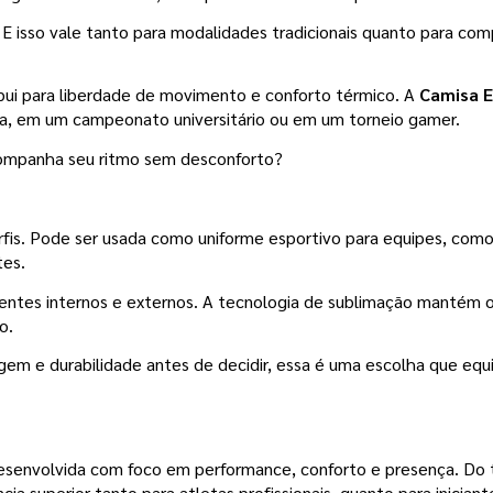
a. E isso vale tanto para modalidades tradicionais quanto para com
ibui para liberdade de movimento e conforto térmico. A 
Camisa E
, em um campeonato universitário ou em um torneio gamer.
acompanha seu ritmo sem desconforto?
rfis. Pode ser usada como uniforme esportivo para equipes, como 
tes.
ientes internos e externos. A tecnologia de sublimação mantém o
o.
m e durabilidade antes de decidir, essa é uma escolha que equi
esenvolvida com foco em performance, conforto e presença. Do t
ia superior tanto para atletas profissionais, quanto para inician