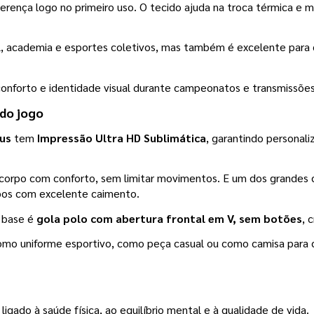
iferença logo no primeiro uso. O tecido ajuda na troca térmica 
nal, academia e esportes coletivos, mas também é excelente par
onforto e identidade visual durante campeonatos e transmissões.
 do jogo
us
 tem 
Impressão Ultra HD Sublimática
, garantindo personali
corpo com conforto, sem limitar movimentos. E um dos grandes dif
ipos com excelente caimento.
 base é 
gola polo com abertura frontal em V, sem botões
, 
omo uniforme esportivo, como peça casual ou como camisa para co
igado à saúde física, ao equilíbrio mental e à qualidade de vida.