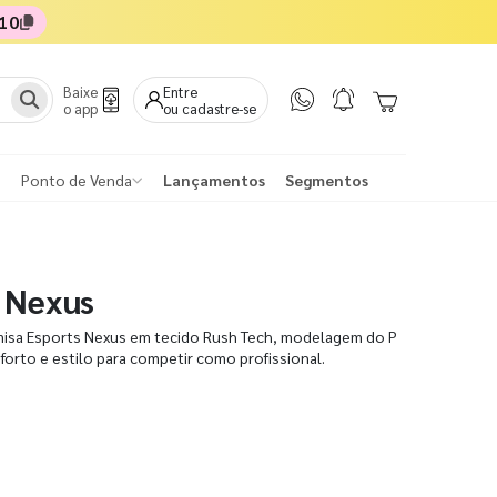
10
Baixe
Entre
o app
ou cadastre-se
Ponto de Venda
Lançamentos
Segmentos
 Nexus
misa Esports Nexus em tecido Rush Tech, modelagem do P
forto e estilo para competir como profissional.