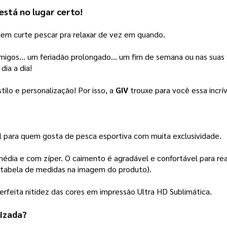
stá no lugar certo! 
em curte pescar pra relaxar de vez em quando. 
gos… um feriadão prolongado… um fim de semana ou nas suas fér
ia a dia! 
ilo e personalização! Por isso, a 
GIV
 trouxe para você essa incrív
al para quem gosta de pesca esportiva com muita exclusividade. 
dia e com zíper. O caimento é agradável e confortável para rea
a tabela de medidas na imagem do produto). 
rfeita nitidez das cores em impressão Ultra HD Sublimática.  
lizada
?