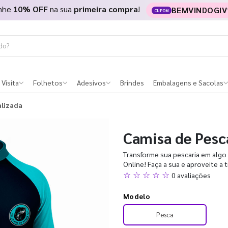
nhe
10% OFF
na sua
primeira compra
!
BEMVINDOGIV
CUPOM
 Visita
Folhetos
Adesivos
Brindes
Embalagens e Sacolas
alizada
Camisa de Pesc
Transforme sua pescaria em algo 
Online! Faça a sua e aproveite a 
☆ ☆ ☆ ☆ ☆
0 avaliações
Modelo
Pesca