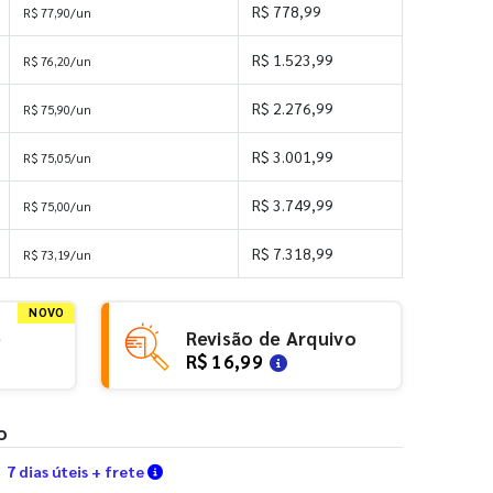
R$ 778,99
R$ 77,90/un
R$ 1.523,99
R$ 76,20/un
R$ 2.276,99
R$ 75,90/un
R$ 3.001,99
R$ 75,05/un
R$ 3.749,99
R$ 75,00/un
R$ 7.318,99
R$ 73,19/un
NOVO
e
Revisão de Arquivo
R$ 16,99
o
Verifique as condições de entrega
7 dias úteis + frete