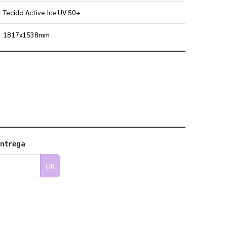
Tecido Active Ice UV 50+
1817x1538mm
 utilizar os nossos gabaritos
entrega
OK