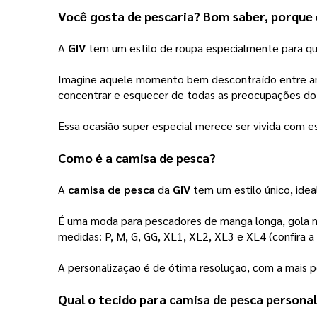
Você gosta de pescaria? Bom saber, porque e
A 
GIV
 tem um estilo de roupa especialmente para qu
Imagine aquele momento bem descontraído entre ami
concentrar e esquecer de todas as preocupações do d
Essa ocasião super especial merece ser vivida com est
Como é a 
camisa de pesca
? 
A 
camisa de pesca
 da 
GIV
 tem um estilo único, ide
É uma moda para pescadores de manga longa, gola mé
medidas: P, M, G, GG, XL1, XL2, XL3 e XL4 (confira 
A personalização é de ótima resolução, com a mais pe
Qual o tecido para 
camisa de pesca persona