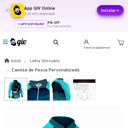
App GIV Online
Instalar
10 mil+ downloads
5% OFF
APPGIVONLINE
*verifique condições
Entre
ou cadastre-se
Início
Início
Linha Vestuário
Camisa de Pesca Personalizada