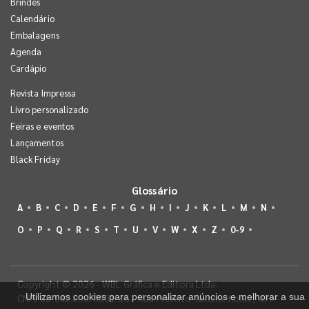
Brindes
Calendário
Embalagens
Agenda
Cardápio
Revista Impressa
Livro personalizado
Feiras e eventos
Lançamentos
Black Friday
Glossário
A
B
C
D
E
F
G
H
I
J
K
L
M
N
O
P
Q
R
S
T
U
V
W
X
Z
0-9
Copyright © 2026 - WBL Gráfica e Editora Ltda.
Utilizamos cookies para personalizar anúncios e melhorar a sua
CNPJ 08.142.850/0001-36 - Rua Prefeito Takume Koike, 499 -