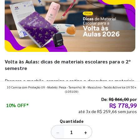
Volta às Aulas: dicas de materiais escolares para o 2º
semestre
Prepare a mochila, organize a rotina e descubra os materiais
10 Camisa com Proteção UV - Modelo: Pesca - Tamanho: M - Masculino - Tecido Active Ice UV 50+
que fazem toda diferença para começar o segundo
(105109)
semestre com o pé direito. Confira!
De:
R$ 866,00
por
R$ 778,99
10% OFF*
até 3x de R$ 259,66 sem juros
Ver todos os posts
Quantidade
−
+