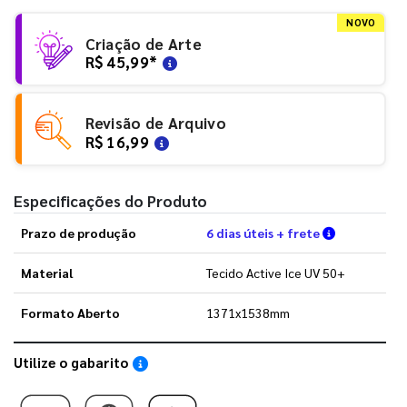
NOVO
Criação de Arte
R$ 45,99
*
Revisão de Arquivo
R$ 16,99
Especificações do Produto
Verifique a
Prazo de produção
6 dias úteis + frete
Material
Tecido Active Ice UV 50+
Formato Aberto
1371x1538mm
Utilize o gabarito
Saiba como utilizar os nossos gabaritos