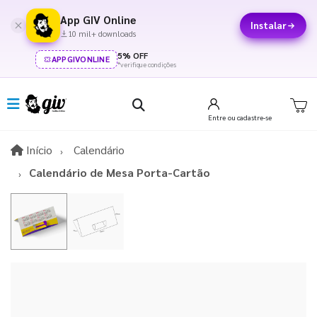
App GIV Online
Instalar
10 mil+ downloads
5% OFF
APPGIVONLINE
*verifique condições
Entre
ou cadastre-se
Início
Início
Calendário
Calendário de Mesa Porta-Cartão