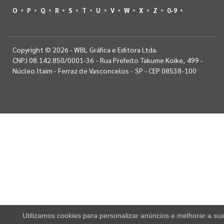
O
P
Q
R
S
T
U
V
W
X
Z
0-9
Copyright © 2026 - WBL Gráfica e Editora Ltda.
CNPJ 08.142.850/0001-36 - Rua Prefeito Takume Koike, 499 -
Núcleo Itaim - Ferraz de Vasconcelos - SP - CEP 08538-100
Utilizamos cookies para personalizar anúncios e melhorar a su