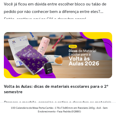
Você já ficou em dúvida entre escolher bloco ou talão de
pedido por não conhecer bem a diferença entre eles?
Então, continue aqui na GIV e descubra agora!
Volta às Aulas: dicas de materiais escolares para o 2º
semestre
Prepare a mochila, organize a rotina e descubra os materiais
100 Calendário de Mesa Porta-Cartão - 176x73x80mm em Reciclato 240g - 4x4 - Sem
que fazem toda diferença para começar o segundo
Enobrecimento - Faca Padrão
(92880)