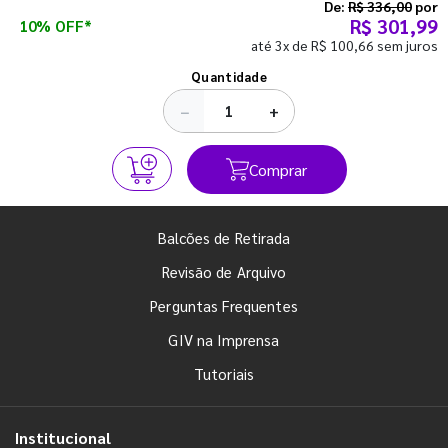
semestre com o pé direito. Confira!
De:
R$ 336,00
por
R$ 301,99
10% OFF*
até 3x de R$ 100,66 sem juros
Ver todos os posts
Quantidade
−
+
Comprar
Balcões de Retirada
Revisão de Arquivo
Perguntas Frequentes
GIV na Imprensa
Tutoriais
Institucional