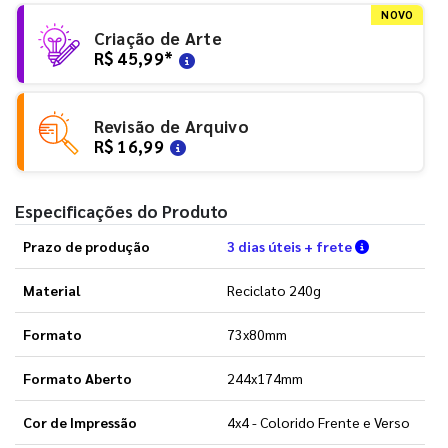
NOVO
Criação de Arte
R$ 45,99
*
Revisão de Arquivo
R$ 16,99
Especificações do Produto
Verifique a
Prazo de produção
3 dias úteis + frete
Material
Reciclato 240g
Formato
73x80mm
Formato Aberto
244x174mm
Cor de Impressão
4x4 - Colorido Frente e Verso