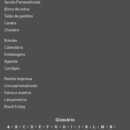
Sacola Personalizada
Bloco de notas
Talão de pedidos
Caneta
Chaveiro
Brindes
Calendário
Embalagens
Agenda
Cardápio
Revista Impressa
Livro personalizado
Feiras e eventos
Lançamentos
Black Friday
Glossário
A
B
C
D
E
F
G
H
I
J
K
L
M
N