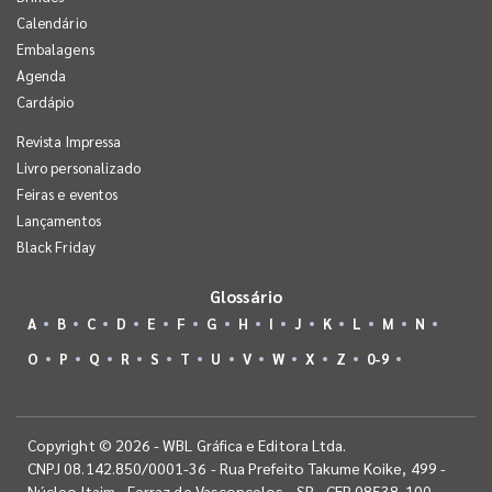
Calendário
Embalagens
Agenda
Cardápio
Revista Impressa
Livro personalizado
Feiras e eventos
Lançamentos
Black Friday
Glossário
A
B
C
D
E
F
G
H
I
J
K
L
M
N
O
P
Q
R
S
T
U
V
W
X
Z
0-9
Copyright © 2026 - WBL Gráfica e Editora Ltda.
CNPJ 08.142.850/0001-36 - Rua Prefeito Takume Koike, 499 -
Núcleo Itaim - Ferraz de Vasconcelos - SP - CEP 08538-100