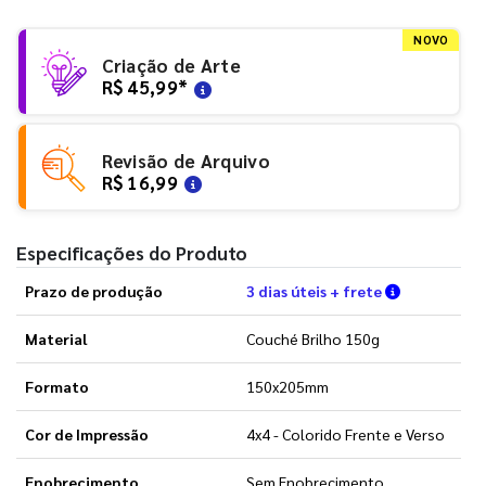
NOVO
Criação de Arte
R$ 45,99
*
Revisão de Arquivo
R$ 16,99
Especificações do Produto
Verifique a
Prazo de produção
3 dias úteis + frete
Material
Couché Brilho 150g
Formato
150x205mm
Cor de Impressão
4x4 - Colorido Frente e Verso
Enobrecimento
Sem Enobrecimento