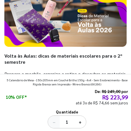
Volta às Aulas: dicas de materiais escolares para o 2º
semestre
Prepare a mochila, organize a rotina e descubra os materiais
5 Calendário de Mesa - 150x205mm em Couché Brilho 150g - 4x4 - Sem Enobrecimento - Base
que fazem toda diferença para começar o segundo
Rígida Branca sem Impressão - Wire-o Branco
(66266)
semestre com o pé direito. Confira!
De:
R$ 249,00
por
R$ 223,99
10% OFF*
até 3x de R$ 74,66 sem juros
Ver todos os posts
Quantidade
−
+