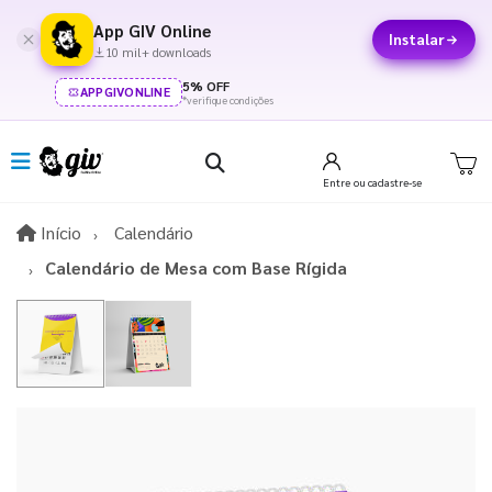
App GIV Online
Instalar
10 mil+ downloads
5% OFF
APPGIVONLINE
*verifique condições
Entre
ou cadastre-se
Início
Início
Calendário
Calendário de Mesa com Base Rígida