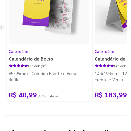
Calendário
Calendário
Calendário de Bolso
Calendário de M
(1 avaliação)
(3 avaliaçõe
65x95mm - Colorido Frente e Verso -
148x198mm - 12 Pá
Refile
Frente e Verso - 
Triplex 300g - Wir
R$ 40,99
R$ 183,99
/ 25 unidades
/