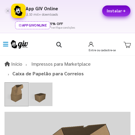
App GIV Online
Instalar
10 mil+ downloads
5% OFF
APPGIVONLINE
*verifique condições
Entre
ou cadastre-se
Início
Início
Impressos para Marketplace
Caixa de Papelão para Correios