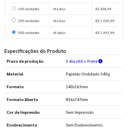
Selecionar 100 unidades
100 unidades
R$ 438,99
R$ 4,39/un
Selecionar 250 unidades
250 unidades
R$ 1.039,99
R$ 4,16/un
Selecionar 500 unidades
500 unidades
R$ 1.993,99
R$ 3,99/un
Especificações do Produto
Verifique as 
Prazo de produção
1 dia útil + frete
Material
Papelão Ondulado 340g
Formato
140x163mm
Formato Aberto
836x747mm
Cor de Impressão
Sem Impressão
Enobrecimento
Sem Enobrecimento