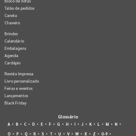
Bloco de notas
Talão de pedidos
Caneta
Chaveiro
Brindes
Calendário
Embalagens
Agenda
Cardápio
Revista Impressa
Livro personalizado
Feiras e eventos
Lançamentos
Black Friday
Glossário
A
B
C
D
E
F
G
H
I
J
K
L
M
N
O
P
Q
R
S
T
U
V
W
X
Z
0-9