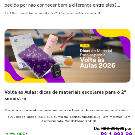
pedido por não conhecer bem a diferença entre eles?
Então, continue aqui na GIV e descubra agora!
Volta às Aulas: dicas de materiais escolares para o 2º
semestre
Prepare a mochila, organize a rotina e descubra os materiais
500 Caixa de Papelão - 230x140x163mm em Papelão Ondulado 340g - Sem impressão - Sem
que fazem toda diferença para começar o segundo
Enobrecimento - Modelo Padrão
(45418)
semestre com o pé direito. Confira!
De:
R$ 2.216,00
por
R$ 1.993,99
10% OFF*