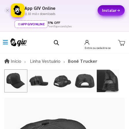
App GIV Online
Instalar
10 mil+ downloads
5% OFF
APPGIVONLINE
*verifique condições
Entre
ou cadastre-se
Início
Início
Linha Vestuário
Boné Trucker