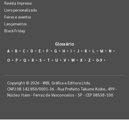
Revista Impressa
Livro personalizado
Feiras e eventos
Lançamentos
Black Friday
Glossário
A
B
C
D
E
F
G
H
I
J
K
L
M
N
O
P
Q
R
S
T
U
V
W
X
Z
0-9
Copyright © 2026 - WBL Gráfica e Editora Ltda.
CNPJ 08.142.850/0001-36 - Rua Prefeito Takume Koike, 499 -
Núcleo Itaim - Ferraz de Vasconcelos - SP - CEP 08538-100