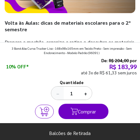
Volta às Aulas: dicas de materiais escolares para o 2º
semestre
Prepare a mochila, organize a rotina e descubra os materiais
3 Boné Aba Curva Trucker Liso - 168x98x165mm em Tecido Preto - Sem impressão - Sem
que fazem toda diferença para começar o segundo
Enobrecimento - Modelo Padrão
(96091)
semestre com o pé direito. Confira!
De:
R$ 204,00
por
R$ 183,99
10% OFF*
até 3x de R$ 61,33 sem juros
Ver todos os posts
Quantidade
−
+
Comprar
Balcões de Retirada