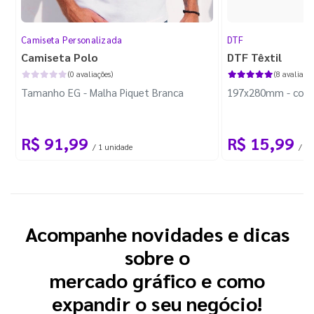
Camiseta Personalizada
DTF
Camiseta Polo
DTF Têxtil
(0 avaliações)
(8 avaliaçõe
Tamanho EG - Malha Piquet Branca
197x280mm - com B
R$ 91,99
R$ 15,99
/ 1 unidade
/ 1 
Acompanhe novidades e dicas
sobre o
mercado gráfico e como
expandir o seu negócio!