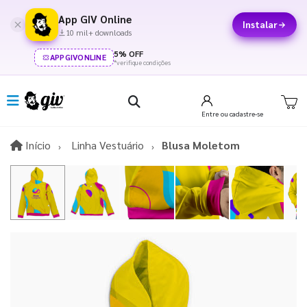
App GIV Online
Instalar
10 mil+ downloads
5% OFF
APPGIVONLINE
*verifique condições
Entre
ou cadastre-se
Início
Início
Linha Vestuário
Blusa Moletom