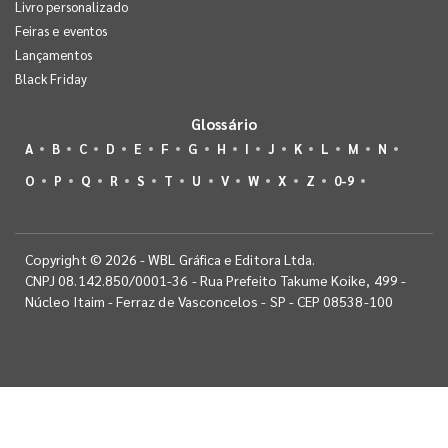
Livro personalizado
Feiras e eventos
Lançamentos
Black Friday
Glossário
A
B
C
D
E
F
G
H
I
J
K
L
M
N
O
P
Q
R
S
T
U
V
W
X
Z
0-9
Copyright © 2026 - WBL Gráfica e Editora Ltda.
CNPJ 08.142.850/0001-36 - Rua Prefeito Takume Koike, 499 -
Núcleo Itaim - Ferraz de Vasconcelos - SP - CEP 08538-100