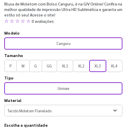
Blusa de Moletom com Bolso Canguru, é na GIV Online! Confira na
melhor qualidade de impressão Ultra HD Sublimática e garanta um
estilo só seu! Acesse o site!
☆ ☆ ☆ ☆ ☆
0 avaliações
Modelo
Canguru
Tamanho
P
M
G
GG
XL1
XL2
XL3
XL4
Tipo
Unissex
Material
Escolha a quantidade