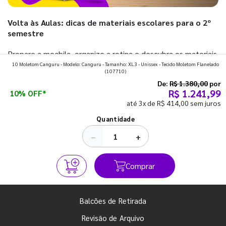
Volta às Aulas: dicas de materiais escolares para o 2º
semestre
Prepare a mochila, organize a rotina e descubra os materiais
10 Moletom Canguru - Modelo: Canguru - Tamanho: XL3 - Unissex - Tecido Moletom Flanelado
que fazem toda diferença para começar o segundo
(107710)
semestre com o pé direito. Confira!
De:
R$ 1.380,00
por
R$ 1.241,99
10% OFF*
até 3x de R$ 414,00 sem juros
Ver todos os posts
Quantidade
−
+
Comprar
Balcões de Retirada
Revisão de Arquivo