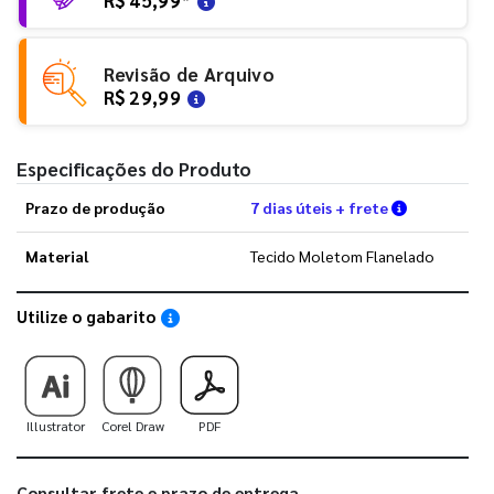
Revisão de Arquivo
R$ 29,99
Especificações do Produto
Verifique a
Prazo de produção
7 dias úteis + frete
Material
Tecido Moletom Flanelado
Utilize o gabarito
Saiba como utilizar os nossos gabaritos
Illustrator
Corel Draw
PDF
Consultar frete e prazo de entrega