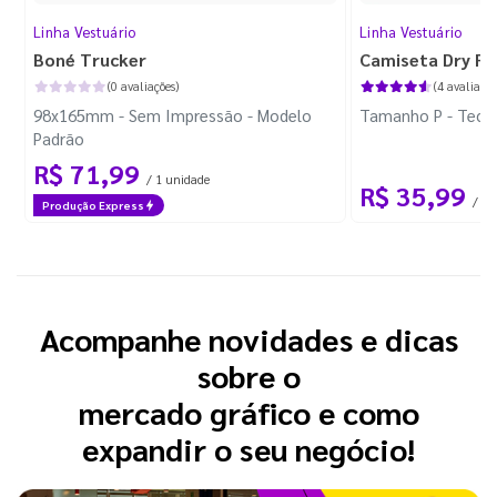
Linha Vestuário
Linha Vestuário
Boné Trucker
Camiseta Dry Fi
(0 avaliações)
(4 avaliaçõe
98x165mm - Sem Impressão - Modelo
Tamanho P - Tecid
Padrão
R$ 71,99
/ 1 unidade
R$ 35,99
/ 1 
Produção Express
Acompanhe novidades e dicas
sobre o
mercado gráfico e como
expandir o seu negócio!