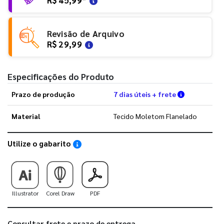
Revisão de Arquivo
R$ 29,99
Especificações do Produto
Verifique a
Prazo de produção
7 dias úteis + frete
Material
Tecido Moletom Flanelado
Utilize o gabarito
Saiba como utilizar os nossos gabaritos
Illustrator
Corel Draw
PDF
Consultar frete e prazo de entrega