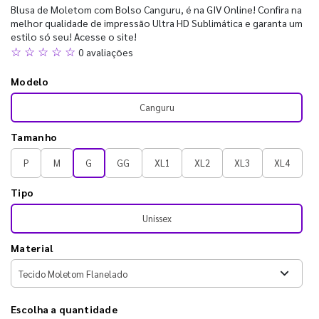
Blusa de Moletom com Bolso Canguru, é na GIV Online! Confira na
melhor qualidade de impressão Ultra HD Sublimática e garanta um
estilo só seu! Acesse o site!
☆ ☆ ☆ ☆ ☆
0 avaliações
Modelo
Canguru
Tamanho
P
M
G
GG
XL1
XL2
XL3
XL4
Tipo
Unissex
Material
Escolha a quantidade