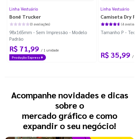
Linha Vestuário
Linha Vestuário
Boné Trucker
Camiseta Dry Fi
(0 avaliações)
(4 avaliaçõe
98x165mm - Sem Impressão - Modelo
Tamanho P - Tecid
Padrão
R$ 71,99
/ 1 unidade
R$ 35,99
/ 1 
Produção Express
Acompanhe novidades e dicas
sobre o
mercado gráfico e como
expandir o seu negócio!