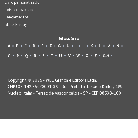
Livro personalizado
Feiras e eventos
Lançamentos
Black Friday
Glossário
A
B
C
D
E
F
G
H
I
J
K
L
M
N
O
P
Q
R
S
T
U
V
W
X
Z
0-9
Copyright © 2026 - WBL Gráfica e Editora Ltda.
CNPJ 08.142.850/0001-36 - Rua Prefeito Takume Koike, 499 -
Núcleo Itaim - Ferraz de Vasconcelos - SP - CEP 08538-100