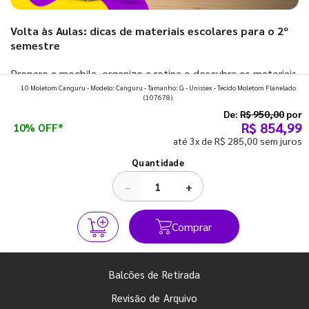
Volta às Aulas: dicas de materiais escolares para o 2º
semestre
Prepare a mochila, organize a rotina e descubra os materiais
10 Moletom Canguru - Modelo: Canguru - Tamanho: G - Unissex - Tecido Moletom Flanelado
que fazem toda diferença para começar o segundo
(107678)
semestre com o pé direito. Confira!
De:
R$ 950,00
por
R$ 854,99
10% OFF*
até 3x de R$ 285,00 sem juros
Ver todos os posts
Quantidade
−
+
Comprar
Balcões de Retirada
Revisão de Arquivo