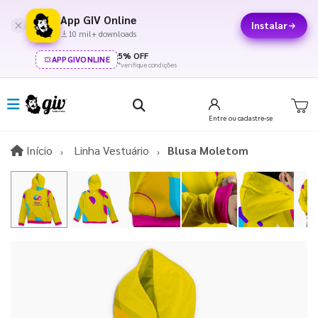
App GIV Online
Instalar
10 mil+ downloads
5% OFF
APPGIVONLINE
*verifique condições
Entre
ou cadastre-se
Início
Início
Linha Vestuário
Blusa Moletom