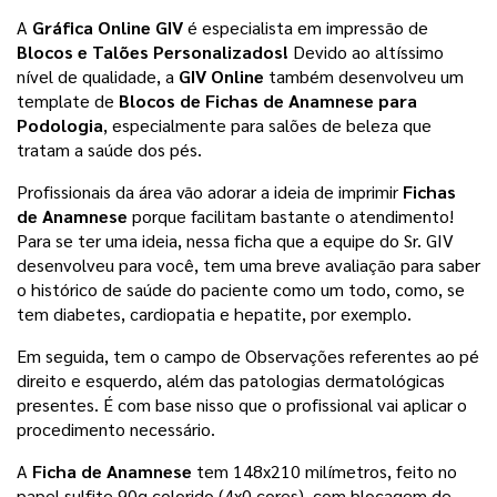
A 
Gráfica Online GIV
 é especialista em impressão de 
Blocos e Talões Personalizados!
 Devido ao altíssimo 
nível de qualidade, a 
GIV Online
 também desenvolveu um 
template de 
Blocos de Fichas de Anamnese para 
Podologia
, especialmente para salões de beleza que 
tratam a saúde dos pés. 
Profissionais da área vão adorar a ideia de imprimir 
Fichas 
de Anamnese
 porque facilitam bastante o atendimento! 
Para se ter uma ideia, nessa ficha que a equipe do Sr. GIV 
desenvolveu para você, tem uma breve avaliação para saber 
o histórico de saúde do paciente como um todo, como, se 
tem diabetes, cardiopatia e hepatite, por exemplo. 
Em seguida, tem o campo de Observações referentes ao pé 
direito e esquerdo, além das patologias dermatológicas 
presentes. É com base nisso que o profissional vai aplicar o 
procedimento necessário. 
A 
Ficha de Anamnese 
tem 148x210 milímetros, feito no 
papel sulfite 90g colorido (4x0 cores), com blocagem de 