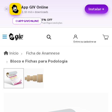
App GIV Online
Instalar
10 mil+ downloads
5% OFF
APPGIVONLINE
*verifique condições
Entre
ou cadastre-se
Início
Início
Ficha de Anamnese
Bloco e Fichas para Podologia