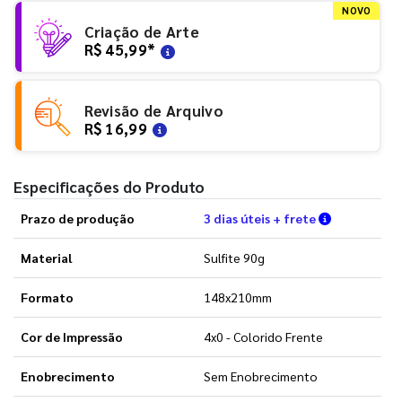
NOVO
Criação de Arte
R$ 45,99
*
Revisão de Arquivo
R$ 16,99
Especificações do Produto
Verifique a
Prazo de produção
3 dias úteis + frete
Material
Sulfite 90g
Formato
148x210mm
Cor de Impressão
4x0 - Colorido Frente
Enobrecimento
Sem Enobrecimento