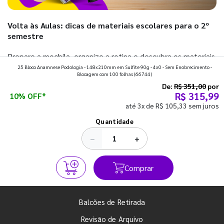
Volta às Aulas: dicas de materiais escolares para o 2º
semestre
Prepare a mochila, organize a rotina e descubra os materiais
25 Bloco Anamnese Podologia - 148x210mm em Sulfite 90g - 4x0 - Sem Enobrecimento -
que fazem toda diferença para começar o segundo
Blocagem com 100 folhas
(66744)
semestre com o pé direito. Confira!
De:
R$ 351,00
por
R$ 315,99
10% OFF*
até 3x de R$ 105,33 sem juros
Ver todos os posts
Quantidade
−
+
Comprar
Balcões de Retirada
Revisão de Arquivo