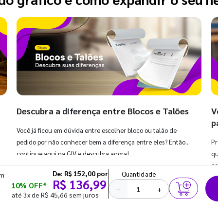
Descubra a diferença entre Blocos e Talões
V
p
Você já ficou em dúvida entre escolher bloco ou talão de
pedido por não conhecer bem a diferença entre eles? Então,
Pr
continue aqui na GIV e descubra agora!
qu
co
De:
R$ 152,00
por
Quantidade
em
R$ 136,99
10% OFF*
−
+
até 3x de R$ 45,66 sem juros