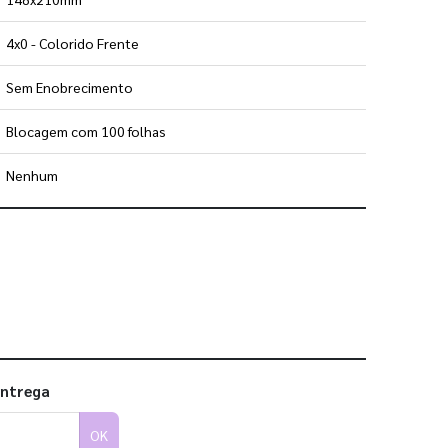
4x0 - Colorido Frente
Sem Enobrecimento
Blocagem com 100 folhas
Nenhum
 utilizar os nossos gabaritos
entrega
OK