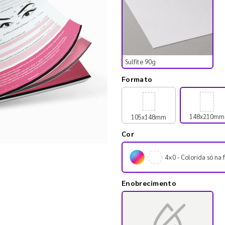
Sulfite 90g
Formato
148x210mm
105x148mm
Cor
4×0 - Colorida só na 
Enobrecimento