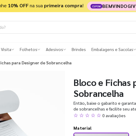
nhe
10% OFF
na sua
primeira compra
!
BEMVINDOGIV
CUPOM
 Visita
Folhetos
Adesivos
Brindes
Embalagens e Sacolas
Fichas para Designer de Sobrancelha
Bloco e Fichas 
Sobrancelha
Então, baixe o gabarito e garan
de sobrancelhas e facilite seu at
☆ ☆ ☆ ☆ ☆
0 avaliações
Material