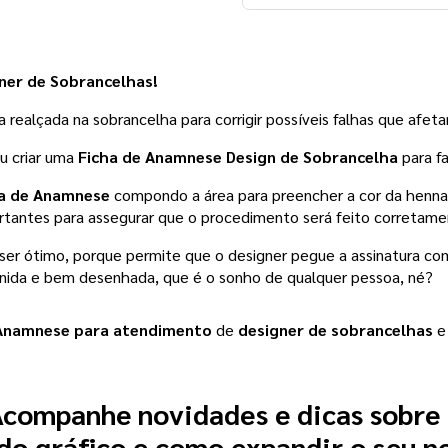
ner de Sobrancelhas! 
ealçada na sobrancelha para corrigir possíveis falhas que afet
u criar uma
 Ficha de Anamnese Design de Sobrancelha
 para f
a de Anamnese
 compondo a área para preencher a cor da henna, 
rtantes para assegurar que o procedimento será feito corretamen
 ser ótimo, porque permite que o designer pegue a assinatura com
inida e bem desenhada, que é o sonho de qualquer pessoa, né?
Anamnese para atendimento
 de 
designer de sobrancelhas
 e
companhe novidades e dicas sobre
o gráfico e como expandir o seu n