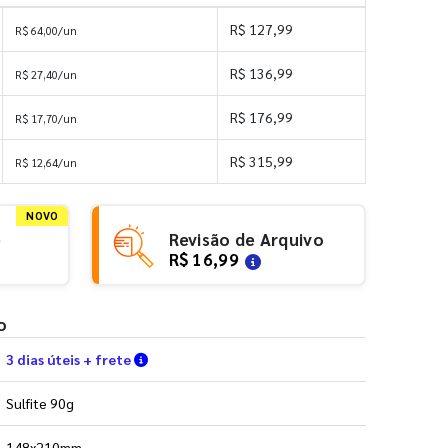
R$ 127,99
R$ 64,00/un
R$ 136,99
R$ 27,40/un
R$ 176,99
R$ 17,70/un
R$ 315,99
R$ 12,64/un
NOVO
e
Revisão de Arquivo
R$ 16,99
o
Verifique as condições de entrega
3 dias úteis + frete
Sulfite 90g
148x210mm