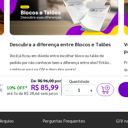
Descubra a diferença entre Blocos e Talões
V
p
Você já ficou em dúvida entre escolher bloco ou talão de
pedido por não conhecer bem a diferença entre eles? Então,
Pr
continue aqui na GIV e descubra agora!
qu
co
De:
R$ 96,00
por
Quantidade
 -
R$ 85,99
10% OFF*
8)
−
+
até 3x de R$ 28,66 sem juros
Arquivo
Perguntas Frequentes
GIV n