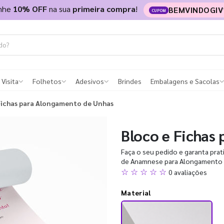
nhe
10% OFF
na sua
primeira compra
!
BEMVINDOGIV
CUPOM
 Visita
Folhetos
Adesivos
Brindes
Embalagens e Sacolas
Fichas para Alongamento de Unhas
Bloco e Fichas
Faça o seu pedido e garanta pra
de Anamnese para Alongamento d
☆ ☆ ☆ ☆ ☆
0 avaliações
Material