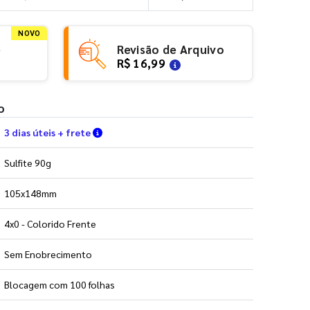
NOVO
e
Revisão de Arquivo
R$ 16,99
o
Verifique as condições de entrega
3 dias úteis + frete
Sulfite 90g
105x148mm
4x0 - Colorido Frente
Sem Enobrecimento
Blocagem com 100 folhas