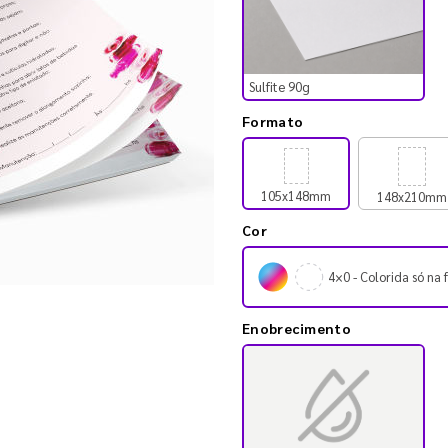
Sulfite 90g
Formato
105x148mm
148x210mm
Cor
4×0 - Colorida só na 
Enobrecimento