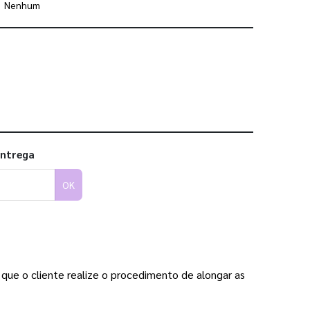
Nenhum
 utilizar os nossos gabaritos
entrega
OK
que o cliente realize o procedimento de alongar as 