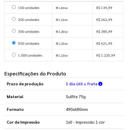
Selecionar 100 unidades
100 unidades
R$ 139,99
R$ 1,40/un
Selecionar 200 unidades
200 unidades
R$ 262,99
R$ 1,32/un
Selecionar 300 unidades
300 unidades
R$ 385,99
R$ 1,29/un
Selecionar 500 unidades
500 unidades
R$ 621,99
R$ 1,25/un
Selecionar 1000 unidades
1.000 unidades
R$ 1.225,99
R$ 1,23/un
Especificações do Produto
Verifique as 
Prazo de produção
1 dia útil + frete
Material
Sulfite 75g
Formato
490x680mm
Cor de Impressão
1x0 - Impressão 1 cor