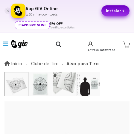
App GIV Online
Instalar
10 mil+ downloads
5% OFF
APPGIVONLINE
*verifique condições
Entre
ou cadastre-se
Início
Início
Clube de Tiro
Alvo para Tiro