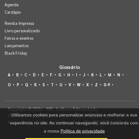
Agenda
Cardápio
Revista Impressa
Livro personalizado
Feiras e eventos
Lançamentos
Black Friday
Glossário
A
B
C
D
E
F
G
H
I
J
K
L
M
N
O
P
Q
R
S
T
U
V
W
X
Z
0-9
Copyright © 2026 - WBL Gráfica e Editora Ltda.
Utilizamos cookies para personalizar anúncios e melhorar a sua
CNPJ 08.142.850/0001-36 - Rua Prefeito Takume Koike, 499 -
Núcleo Itaim - Ferraz de Vasconcelos - SP - CEP 08538-100
experiência no site. Ao continuar navegando, você concorda com
a nossa
Política de privacidade