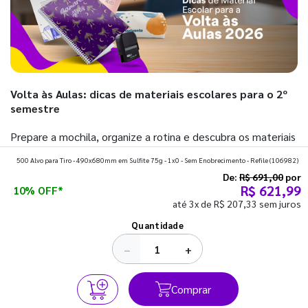
Volta às Aulas: dicas de materiais escolares para o 2º
semestre
Prepare a mochila, organize a rotina e descubra os materiais
que fazem toda diferença para começar o segundo
500 Alvo para Tiro - 490x680mm em Sulfite 75g - 1x0 - Sem Enobrecimento - Refile
(106982)
semestre com o pé direito. Confira!
De:
R$ 691,00
por
R$ 621,99
10% OFF*
até 3x de R$ 207,33 sem juros
Ver todos os posts
Quantidade
−
+
Comprar