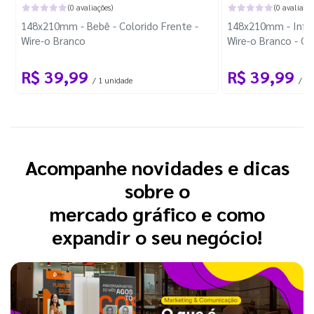
(0 avaliações)
(0 avaliaçõe
148x210mm - Bebê - Colorido Frente -
148x210mm - Infant
Wire-o Branco
Wire-o Branco - C
R$ 39,99
R$ 39,99
/ 1 unidade
/ 1 
Acompanhe novidades e dicas
sobre o
mercado gráfico e como
expandir o seu negócio!