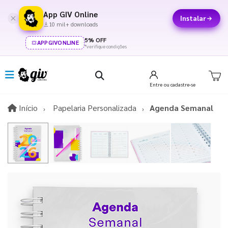
App GIV Online
Instalar
10 mil+ downloads
5% OFF
APPGIVONLINE
*verifique condições
Entre
ou cadastre-se
Início
Início
Papelaria Personalizada
Agenda Semanal