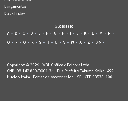
Lançamentos
Black Friday
Glossário
A
B
C
D
E
F
G
H
I
J
K
L
M
N
O
P
Q
R
S
T
U
V
W
X
Z
0-9
Copyright © 2026 - WBL Gráfica e Editora Ltda.
CNPJ 08.142.850/0001-36 - Rua Prefeito Takume Koike, 499 -
Núcleo Itaim - Ferraz de Vasconcelos - SP - CEP 08538-100