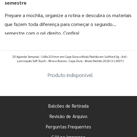
semestre
Prepare a mochila, organize a rotina e descubra os materiais
que fazem toda diferença para começar o segundo
semestre com o pé direito. Confira!
Ver todos os posts
25 Agenda Semanal - 148x210mm em Capa Dura e Miolo Padrão em Sulfite 63g - 4x0 -
Laminação Soft Touch - Wire-o Branco - Capa Dura - Miolo Padrão 2026
(112697)
Produto indisponível
Balcões de Retirada
Revisão de Arquivo
Perguntas Frequentes
GIV na Imprensa