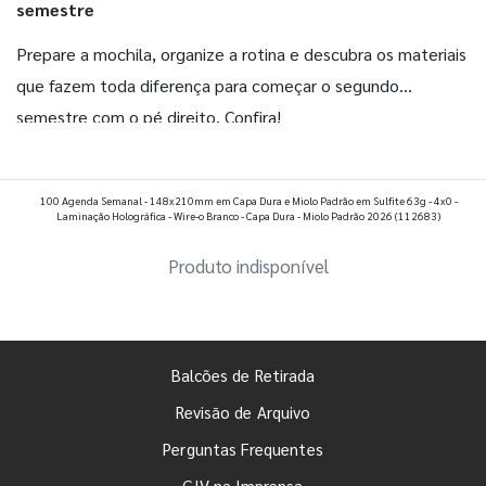
semestre
Prepare a mochila, organize a rotina e descubra os materiais
que fazem toda diferença para começar o segundo
semestre com o pé direito. Confira!
Ver todos os posts
100 Agenda Semanal - 148x210mm em Capa Dura e Miolo Padrão em Sulfite 63g - 4x0 -
Laminação Holográfica - Wire-o Branco - Capa Dura - Miolo Padrão 2026
(112683)
Produto indisponível
Balcões de Retirada
Revisão de Arquivo
Perguntas Frequentes
GIV na Imprensa