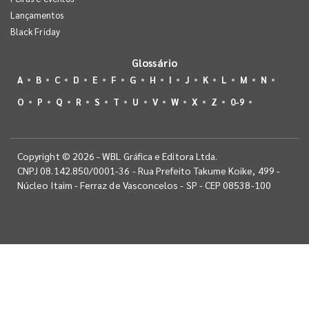
Lançamentos
Black Friday
Glossário
A
B
C
D
E
F
G
H
I
J
K
L
M
N
O
P
Q
R
S
T
U
V
W
X
Z
0-9
Copyright © 2026 - WBL Gráfica e Editora Ltda.
CNPJ 08.142.850/0001-36 - Rua Prefeito Takume Koike, 499 -
Núcleo Itaim - Ferraz de Vasconcelos - SP - CEP 08538-100