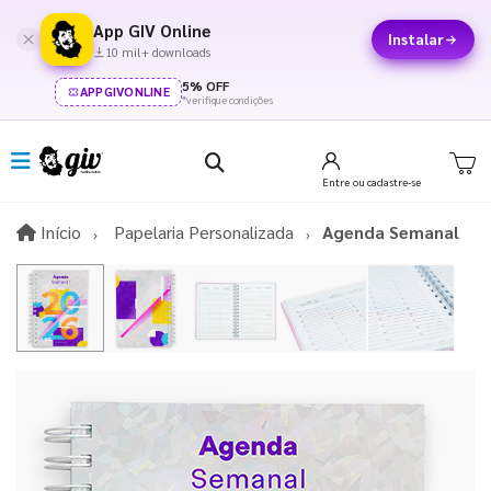
App GIV Online
Instalar
10 mil+ downloads
5% OFF
APPGIVONLINE
*verifique condições
Entre
ou cadastre-se
Início
Início
Papelaria Personalizada
Agenda Semanal