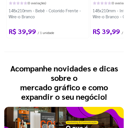
(0 avaliações)
(0 avaliaçõe
148x210mm - Bebê - Colorido Frente -
148x210mm - Infant
Wire-o Branco
Wire-o Branco - C
R$ 39,99
R$ 39,99
/ 1 unidade
/ 1 
Acompanhe novidades e dicas
sobre o
mercado gráfico e como
expandir o seu negócio!