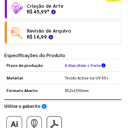
Criação de Arte
R$ 45,99
*
Revisão de Arquivo
R$ 16,99
Especificações do Produto
Verifique a
Prazo de produção
6 dias úteis + frete
Material
Tecido Active Ice UV 50+
Formato Aberto
852x1550mm
Utilize o gabarito
Saiba como utilizar os nossos gabaritos