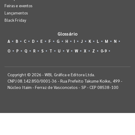
Feiras e eventos
Lançamentos
Black Friday
Glossário
A
B
C
D
E
F
G
H
I
J
K
L
M
N
O
P
Q
R
S
T
U
V
W
X
Z
0-9
Copyright © 2026 - WBL Gráfica e Editora Ltda.
CNPJ 08.142.850/0001-36 - Rua Prefeito Takume Koike, 499 -
Núcleo Itaim - Ferraz de Vasconcelos - SP - CEP 08538-100