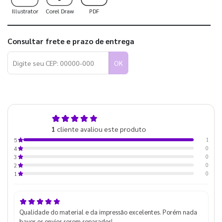
Illustrator
Corel Draw
PDF
Consultar frete e prazo de entrega
OK
5,0
1
cliente avaliou este produto
de 5
1
5
0
4
0
3
0
2
0
1
Qualidade do material e da impressão excelentes. Porém nada
haver os envios serem separados!