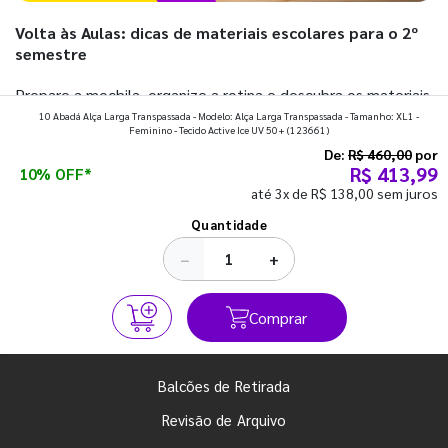
Volta às Aulas: dicas de materiais escolares para o 2º
semestre
Prepare a mochila, organize a rotina e descubra os materiais
10 Abadá Alça Larga Transpassada - Modelo: Alça Larga Transpassada - Tamanho: XL1 -
que fazem toda diferença para começar o segundo
Feminino - Tecido Active Ice UV 50+
(123661)
semestre com o pé direito. Confira!
De:
R$ 460,00
por
R$ 413,99
10% OFF*
até 3x de R$ 138,00 sem juros
Ver todos os posts
Quantidade
−
+
Comprar
Balcões de Retirada
Revisão de Arquivo