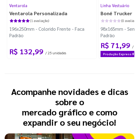
Ventarola
Linha Vestuário
Ventarola Personalizada
Boné Trucker
(1 avaliação)
(0 avaliaçõe
196x250mm - Colorido Frente - Faca
98x165mm - Sem I
Padrão
Padrão
R$ 71,99
/ 1 
R$ 132,99
/ 25 unidades
Produção Express
Acompanhe novidades e dicas
sobre o
mercado gráfico e como
expandir o seu negócio!