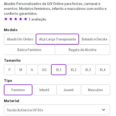
Abadás Personalizados da GIV Online para festas, carnaval e
eventos. Modelos femininos, infantis e masculinos com estilo e
conforto garantidos.
★ ★ ★ ★ ★
1 avaliação
Modelo
Abadá Um Ombro
Alça Larga Transpassada
Babado e Decote
Básico Feminino
Regata de Alcinha
Tamanho
P
M
G
GG
XL1
XL2
XL3
XL4
Tipo
Feminino
Infantil
Juvenil
Masculino
Material