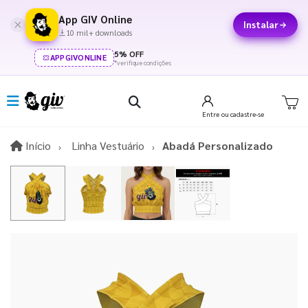
App GIV Online
Instalar
10 mil+ downloads
5% OFF
APPGIVONLINE
*verifique condições
Entre
ou cadastre-se
Início
Início
Linha Vestuário
Abadá Personalizado