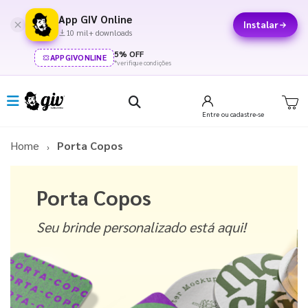
App GIV Online
Instalar
10 mil+ downloads
5% OFF
APPGIVONLINE
*verifique condições
Entre
ou cadastre-se
Home
Porta Copos
Porta Copos
Seu brinde personalizado está aqui!