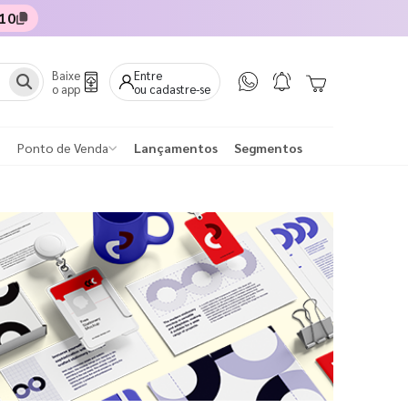
10
Baixe
Entre
o app
ou cadastre-se
Ponto de Venda
Lançamentos
Segmentos