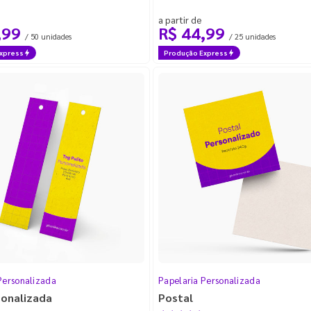
a partir de
,99
R$ 44,99
/ 50 unidades
/ 25 unidades
xpress
Produção Express
a Azul 53g
(15)
1)
)
Calculo 255.617
(1)
Personalizada
Papelaria Personalizada
5g
(10)
sonalizada
Postal