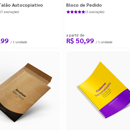
Talão Autocopiativo
Bloco de Pedido
(7 avaliações)
(3 avaliações)
a partir de
,99
R$ 50,99
/ 1 unidade
/ 1 unidade
o
(33)