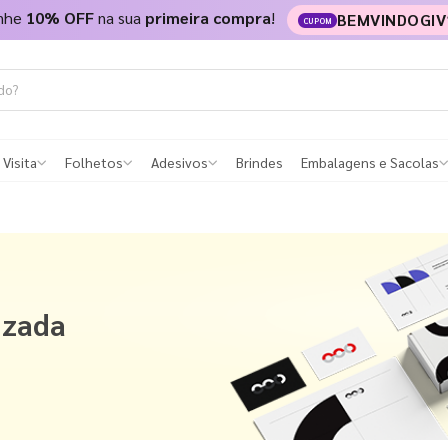
nhe
10% OFF
na sua
primeira compra
!
BEMVINDOGIV
CUPOM
 Visita
Folhetos
Adesivos
Brindes
Embalagens e Sacolas
izada