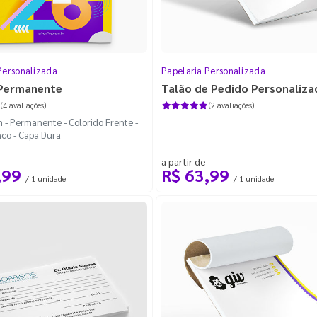
Personalizada
Papelaria Personalizada
Permanente
Talão de Pedido Personaliza
(4 avaliações)
(2 avaliações)
- Permanente - Colorido Frente -
nco - Capa Dura
(5)
a partir de
,99
R$ 63,99
- Serrilha - Grampo
(46)
/ 1 unidade
/ 1 unidade
rampo
(25)
relha em Supremo 250g com Laminação BOPP Fosca
(95)
elha em Supremo 250g com Laminação BOPP Fosca
(95)