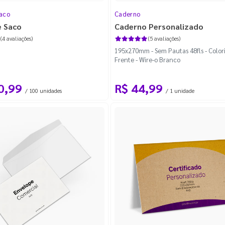
Saco
Caderno
e Saco
Caderno Personalizado
(4 avaliações)
(5 avaliações)
195x270mm - Sem Pautas 48fls - Color
Frente - Wire-o Branco
te
(16)
te e Verso
(5)
0,99
R$ 44,99
/ 100 unidades
/ 1 unidade
(16)
 Verso
(5)
nte
(16)
te e Verso
(5)
(16)
e Verso
(5)
ão
(1)
rente
(16)
o
(1)
ente e Verso
(5)