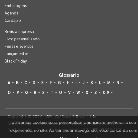
Embalagens
Agenda
Cardápio
Revista Impressa
Livro personalizado
Feiras e eventos
Lançamentos
Black Friday
Glossário
A
B
C
D
E
F
G
H
I
J
K
L
M
N
O
P
Q
R
S
T
U
V
W
X
Z
0-9
Copyright © 2026 - WBL Gráfica e Editora Ltda.
Utilizamos cookies para personalizar anúncios e melhorar a sua
CNPJ 08.142.850/0001-36 - Rua Prefeito Takume Koike, 499 -
Núcleo Itaim - Ferraz de Vasconcelos - SP - CEP 08538-100
experiência no site. Ao continuar navegando, você concorda com