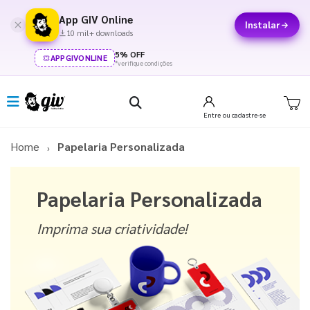
App GIV Online
Instalar
10 mil+ downloads
5% OFF
APPGIVONLINE
*verifique condições
Entre
ou cadastre-se
Home
Papelaria Personalizada
Papelaria Personalizada
Imprima sua criatividade!