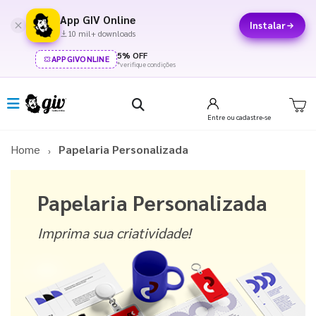
App GIV Online
Instalar
10 mil+ downloads
5% OFF
APPGIVONLINE
*verifique condições
Entre
ou cadastre-se
Home
Papelaria Personalizada
Papelaria Personalizada
Imprima sua criatividade!