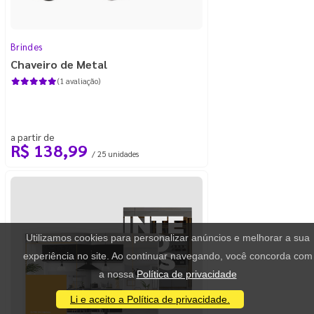
Brindes
Chaveiro de Metal
(1 avaliação)
a partir de
R$ 138,99
/ 25 unidades
Utilizamos cookies para personalizar anúncios e melhorar a sua
experiência no site. Ao continuar navegando, você concorda com
a nossa
Política de privacidade
Li e aceito a Política de privacidade.