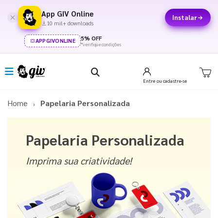
App GIV Online
Instalar
10 mil+ downloads
5% OFF
APPGIVONLINE
*verifique condições
Entre
ou cadastre-se
Home
Papelaria Personalizada
Papelaria Personalizada
Imprima sua criatividade!