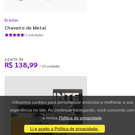
Brindes
Chaveiro de Metal
(1 avaliação)
a partir de
R$ 138,99
/ 25 unidades
Utilizamos cookies para personalizar anúncios e melhorar a sua
experiência no site. Ao continuar navegando, você concorda com
a nossa
Política de privacidade
Li e aceito a Política de privacidade.