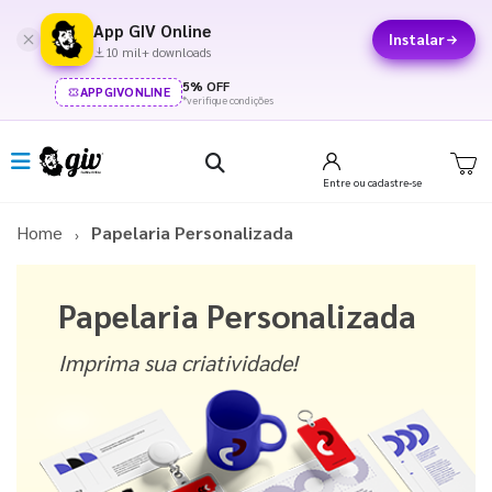
App GIV Online
Instalar
10 mil+ downloads
5% OFF
APPGIVONLINE
*verifique condições
Entre
ou cadastre-se
Home
Papelaria Personalizada
Papelaria Personalizada
Imprima sua criatividade!