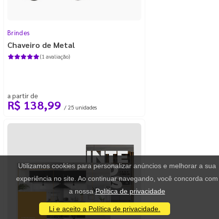
Brindes
Chaveiro de Metal
(1 avaliação)
a partir de
R$ 138,99
/ 25 unidades
Utilizamos cookies para personalizar anúncios e melhorar a sua
experiência no site. Ao continuar navegando, você concorda com
a nossa
Política de privacidade
Li e aceito a Política de privacidade.