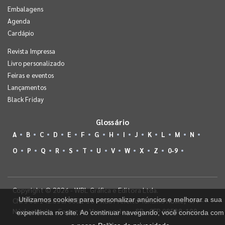
Embalagens
Agenda
Cardápio
Revista Impressa
Livro personalizado
Feiras e eventos
Lançamentos
Black Friday
Glossário
A
B
C
D
E
F
G
H
I
J
K
L
M
N
O
P
Q
R
S
T
U
V
W
X
Z
0-9
Copyright © 2026 - WBL Gráfica e Editora Ltda.
Utilizamos cookies para personalizar anúncios e melhorar a sua
CNPJ 08.142.850/0001-36 - Rua Prefeito Takume Koike, 499 -
Núcleo Itaim - Ferraz de Vasconcelos - SP - CEP 08538-100
experiência no site. Ao continuar navegando, você concorda com