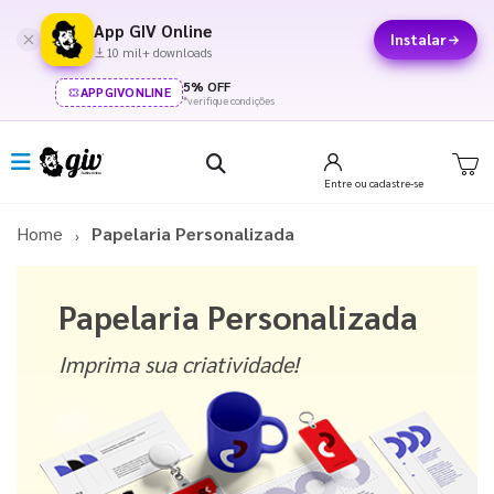
App GIV Online
Instalar
10 mil+ downloads
5% OFF
APPGIVONLINE
*verifique condições
Entre
ou cadastre-se
Home
Papelaria Personalizada
Papelaria Personalizada
Imprima sua criatividade!