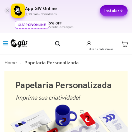
App GIV Online
Instalar
10 mil+ downloads
5% OFF
APPGIVONLINE
*verifique condições
Entre
ou cadastre-se
Home
Papelaria Personalizada
Papelaria Personalizada
Imprima sua criatividade!