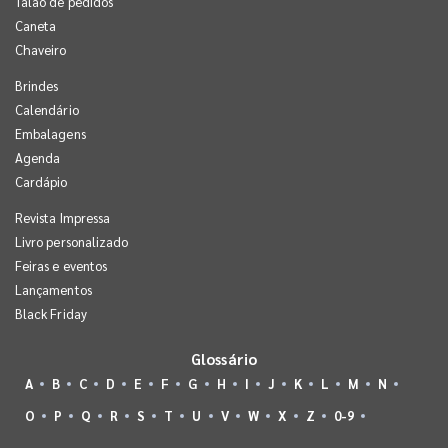
Talão de pedidos
Caneta
Chaveiro
Brindes
Calendário
Embalagens
Agenda
Cardápio
Revista Impressa
Livro personalizado
Feiras e eventos
Lançamentos
Black Friday
Glossário
A
B
C
D
E
F
G
H
I
J
K
L
M
N
O
P
Q
R
S
T
U
V
W
X
Z
0-9