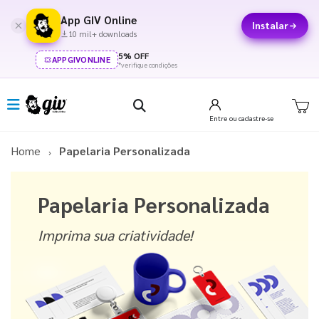
App GIV Online
Instalar
10 mil+ downloads
5% OFF
APPGIVONLINE
*verifique condições
Entre
ou cadastre-se
Home
Papelaria Personalizada
Papelaria Personalizada
Imprima sua criatividade!