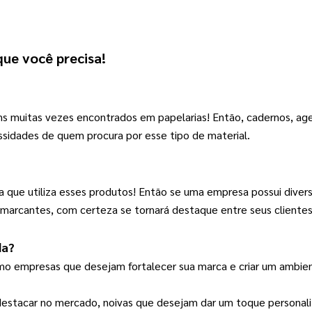
 que você precisa!
ns muitas vezes encontrados em papelarias! 
Então, cadernos, age
ssidades de quem procura por esse tipo de material.
a que utiliza esses produtos! 
Então se uma empresa possui divers
as marcantes, com certeza se tornará destaque entre seus clientes
da
?
omo empresas que desejam fortalecer sua marca e criar um ambient
estacar no mercado, noivas que desejam dar um toque personal