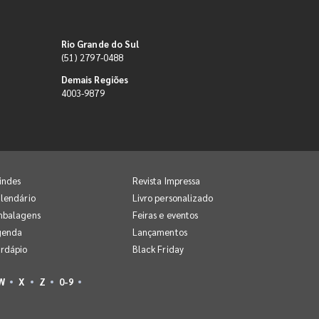
Rio Grande do Sul
(51) 2797-0488
Demais Regiões
4003-9879
indes
Revista Impressa
lendário
Livro personalizado
mbalagens
Feiras e eventos
genda
Lançamentos
rdápio
Black Friday
W
X
Z
0-9