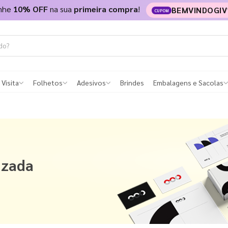
nhe
10% OFF
na sua
primeira compra
!
BEMVINDOGIV
CUPOM
 Visita
Folhetos
Adesivos
Brindes
Embalagens e Sacolas
izada