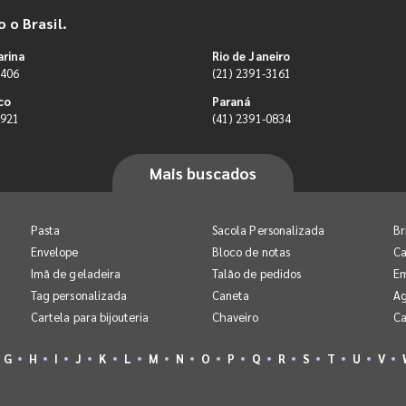
 o Brasil.
arina
Rio de Janeiro
9406
(21) 2391-3161
co
Paraná
0921
(41) 2391-0834
Mais buscados
Pasta
Sacola Personalizada
Br
Envelope
Bloco de notas
Ca
Imã de geladeira
Talão de pedidos
E
Tag personalizada
Caneta
A
Cartela para bijouteria
Chaveiro
Ca
G
H
I
J
K
L
M
N
O
P
Q
R
S
T
U
V