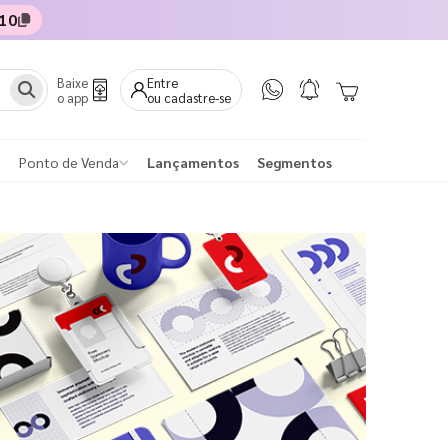
10
Baixe
Entre
o app
ou cadastre-se
Ponto de Venda
Lançamentos
Segmentos