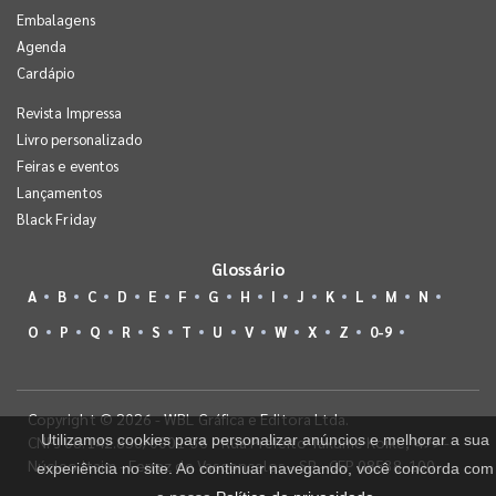
Embalagens
Agenda
Cardápio
Revista Impressa
Livro personalizado
Feiras e eventos
Lançamentos
Black Friday
Glossário
A
B
C
D
E
F
G
H
I
J
K
L
M
N
O
P
Q
R
S
T
U
V
W
X
Z
0-9
Copyright © 2026 - WBL Gráfica e Editora Ltda.
Utilizamos cookies para personalizar anúncios e melhorar a sua
CNPJ 08.142.850/0001-36 - Rua Prefeito Takume Koike, 499 -
Núcleo Itaim - Ferraz de Vasconcelos - SP - CEP 08538-100
experiência no site. Ao continuar navegando, você concorda com