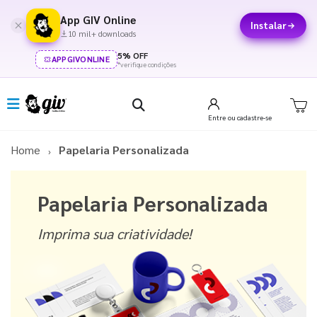
App GIV Online
Instalar
10 mil+ downloads
5% OFF
APPGIVONLINE
*verifique condições
Entre
ou cadastre-se
Home
Papelaria Personalizada
Papelaria Personalizada
Imprima sua criatividade!