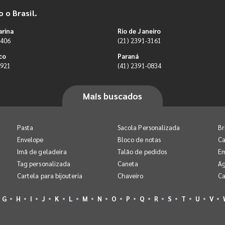
 o Brasil.
arina
Rio de Janeiro
9406
(21) 2391-3161
co
Paraná
0921
(41) 2391-0834
Mais buscados
Pasta
Sacola Personalizada
Br
Envelope
Bloco de notas
Ca
Imã de geladeira
Talão de pedidos
E
Tag personalizada
Caneta
A
Cartela para bijouteria
Chaveiro
Ca
G
H
I
J
K
L
M
N
O
P
Q
R
S
T
U
V