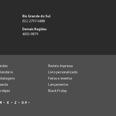
Rio Grande do Sul
(51) 2797-0488
Demais Regiões
4003-9879
indes
Revista Impressa
lendário
Livro personalizado
mbalagens
Feiras e eventos
genda
Lançamentos
rdápio
Black Friday
W
X
Z
0-9