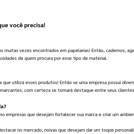
 que você precisa!
ns muitas vezes encontrados em papelarias! 
Então, cadernos, age
ssidades de quem procura por esse tipo de material.
a que utiliza esses produtos! 
Então se uma empresa possui divers
as marcantes, com certeza se tornará destaque entre seus clientes
da
?
omo empresas que desejam fortalecer sua marca e criar um ambient
estacar no mercado, noivas que desejam dar um toque personal