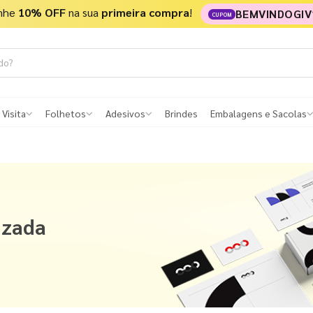
nhe
10% OFF
na sua
primeira compra
!
BEMVINDOGIV
CUPOM
 Visita
Folhetos
Adesivos
Brindes
Embalagens e Sacolas
izada