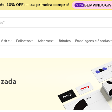
nhe
10% OFF
na sua
primeira compra
!
BEMVINDOGIV
CUPOM
 Visita
Folhetos
Adesivos
Brindes
Embalagens e Sacolas
izada