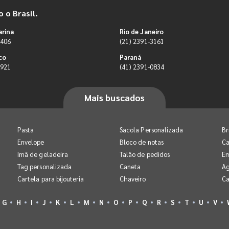
 o Brasil.
arina
Rio de Janeiro
9406
(21) 2391-3161
co
Paraná
0921
(41) 2391-0834
Mais buscados
Pasta
Sacola Personalizada
Br
Envelope
Bloco de notas
Ca
Imã de geladeira
Talão de pedidos
E
Tag personalizada
Caneta
A
Cartela para bijouteria
Chaveiro
Ca
G
H
I
J
K
L
M
N
O
P
Q
R
S
T
U
V