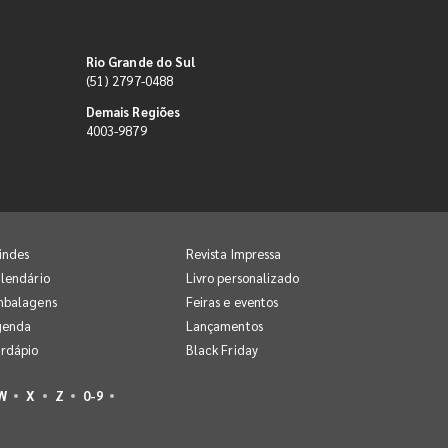
Rio Grande do Sul
(51) 2797-0488
Demais Regiões
4003-9879
indes
Revista Impressa
lendário
Livro personalizado
mbalagens
Feiras e eventos
genda
Lançamentos
rdápio
Black Friday
W
X
Z
0-9