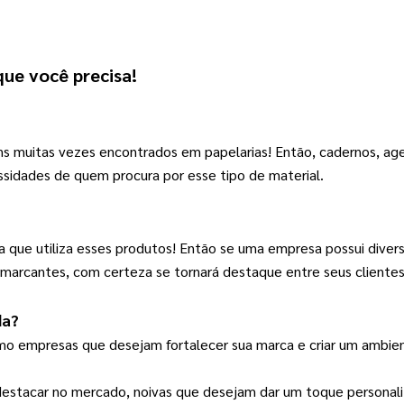
 que você precisa!
ns muitas vezes encontrados em papelarias! 
Então, cadernos, age
ssidades de quem procura por esse tipo de material.
a que utiliza esses produtos! 
Então se uma empresa possui divers
as marcantes, com certeza se tornará destaque entre seus clientes
da
?
omo empresas que desejam fortalecer sua marca e criar um ambient
estacar no mercado, noivas que desejam dar um toque personal