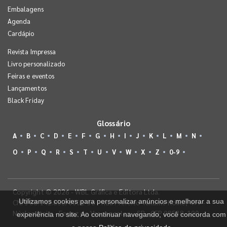
Embalagens
Agenda
Cardápio
Revista Impressa
Livro personalizado
Feiras e eventos
Lançamentos
Black Friday
Glossário
A
B
C
D
E
F
G
H
I
J
K
L
M
N
O
P
Q
R
S
T
U
V
W
X
Z
0-9
Copyright © 2026 - WBL Gráfica e Editora Ltda.
Utilizamos cookies para personalizar anúncios e melhorar a sua
CNPJ 08.142.850/0001-36 - Rua Prefeito Takume Koike, 499 -
Núcleo Itaim - Ferraz de Vasconcelos - SP - CEP 08538-100
experiência no site. Ao continuar navegando, você concorda com