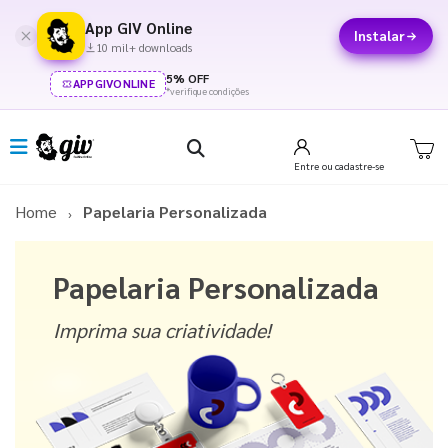
App GIV Online
Instalar
10 mil+ downloads
5% OFF
APPGIVONLINE
*verifique condições
Entre
ou cadastre-se
Home
Papelaria Personalizada
Papelaria Personalizada
Imprima sua criatividade!