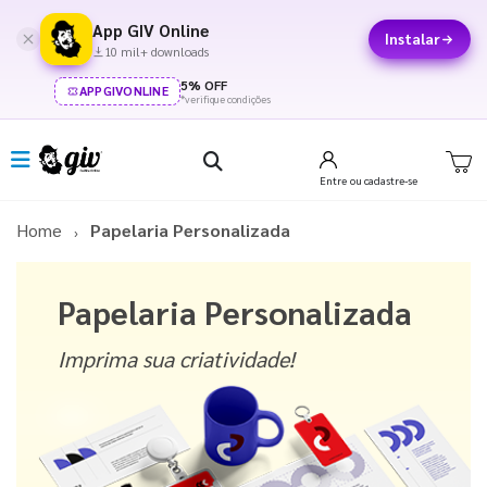
App GIV Online
Instalar
10 mil+ downloads
5% OFF
APPGIVONLINE
*verifique condições
Entre
ou cadastre-se
Home
Papelaria Personalizada
Papelaria Personalizada
Imprima sua criatividade!