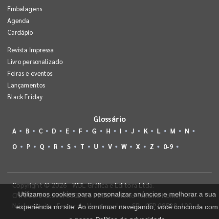
Embalagens
Agenda
Cardápio
Revista Impressa
Livro personalizado
Feiras e eventos
Lançamentos
Black Friday
Glossário
A
B
C
D
E
F
G
H
I
J
K
L
M
N
O
P
Q
R
S
T
U
V
W
X
Z
0-9
Copyright © 2026 - WBL Gráfica e Editora Ltda.
Utilizamos cookies para personalizar anúncios e melhorar a sua
CNPJ 08.142.850/0001-36 - Rua Prefeito Takume Koike, 499 -
Núcleo Itaim - Ferraz de Vasconcelos - SP - CEP 08538-100
experiência no site. Ao continuar navegando, você concorda com