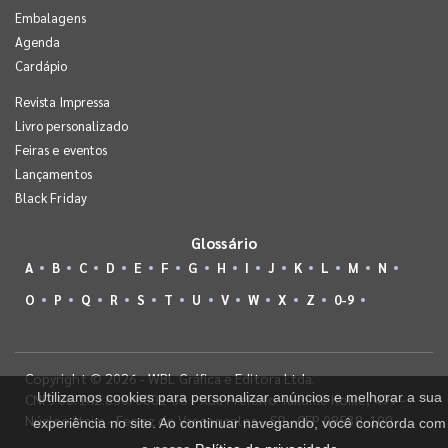
Embalagens
Agenda
Cardápio
Revista Impressa
Livro personalizado
Feiras e eventos
Lançamentos
Black Friday
Glossário
A
B
C
D
E
F
G
H
I
J
K
L
M
N
O
P
Q
R
S
T
U
V
W
X
Z
0-9
Copyright © 2026 - WBL Gráfica e Editora Ltda.
Utilizamos cookies para personalizar anúncios e melhorar a sua
CNPJ 08.142.850/0001-36 - Rua Prefeito Takume Koike, 499 -
Núcleo Itaim - Ferraz de Vasconcelos - SP - CEP 08538-100
experiência no site. Ao continuar navegando, você concorda com