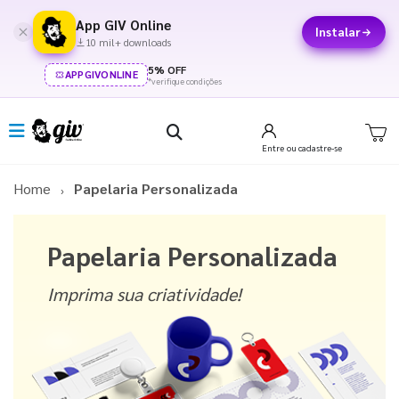
App GIV Online
Instalar
10 mil+ downloads
5% OFF
APPGIVONLINE
*verifique condições
Entre
ou cadastre-se
Home
Papelaria Personalizada
Papelaria Personalizada
Imprima sua criatividade!