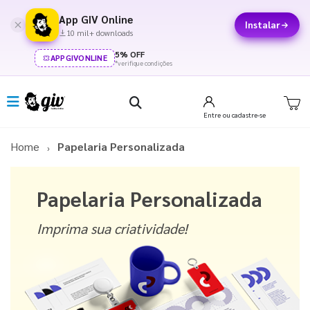
App GIV Online
Instalar
10 mil+ downloads
5% OFF
APPGIVONLINE
*verifique condições
Entre
ou cadastre-se
Home
Papelaria Personalizada
Papelaria Personalizada
Imprima sua criatividade!