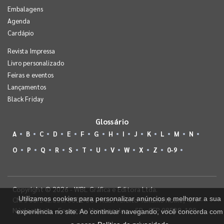
Embalagens
Agenda
Cardápio
Revista Impressa
Livro personalizado
Feiras e eventos
Lançamentos
Black Friday
Glossário
A
B
C
D
E
F
G
H
I
J
K
L
M
N
O
P
Q
R
S
T
U
V
W
X
Z
0-9
Copyright © 2026 - WBL Gráfica e Editora Ltda.
Utilizamos cookies para personalizar anúncios e melhorar a sua
CNPJ 08.142.850/0001-36 - Rua Prefeito Takume Koike, 499 -
Núcleo Itaim - Ferraz de Vasconcelos - SP - CEP 08538-100
experiência no site. Ao continuar navegando, você concorda com