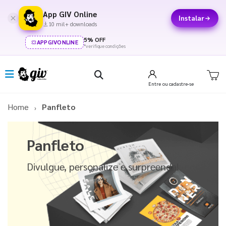
App GIV Online
Instalar
10 mil+ downloads
5% OFF
APPGIVONLINE
*verifique condições
Entre
ou cadastre-se
Home
Panfleto
Panfleto
Divulgue, personalize e surpreenda!