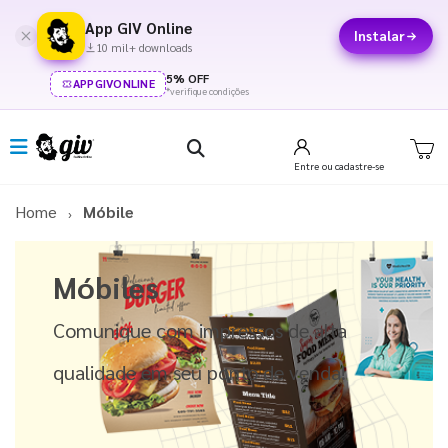
App GIV Online
Instalar
10 mil+ downloads
5% OFF
APPGIVONLINE
*verifique condições
Entre
ou cadastre-se
Home
Móbile
Móbiles
Comunique com impressos de alta
qualidade em seu ponto de venda!